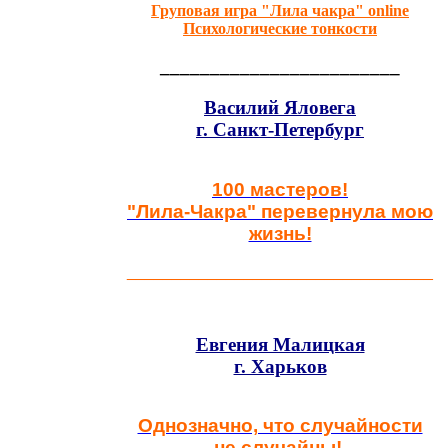
Груповая игра "Лила чакра" online
Психологические тонкости
________________________
Василий Яловега
г. Санкт-Петербург
100 мастеров!
"Лила-Чакра" перевернула мою
жизнь!
__________________________________
Евгения Малицкая
г. Харьков
Однозначно, что случайности
не случайны!