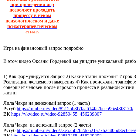
при проведении игр
позволяет проходить
процессу в неком
психологическом и даже
психотерапевтическом
стиле.
Игра на финансовый запрос подробно
В этом видео Оксаны Гордеевой вы увидите уникальный разб
1) Как формулируется Запрос 2) Какие этапы проходит Игрок 3
Реализации желаемого намерения 4) Как происходит трансфор
совершает человек после игрового процесса в реальной жизни 
жизни
Лила Чакра на денежный запрос (1 часть)
Рутуб
https://rutube.ru/video/
85155b8f7faa614fa2bcc596e48f81
70/
ВК
https://vkvideo.ru/video-
92850455_456239807
Лила Чакра. на денежный запрос (2 часть)
Рутуб
https://rutube.ru/video/
73e525b262dc621a77b2c405d8ec6c
ea/
ВК
https://vkvideo.ru/video-
92850455_456239808