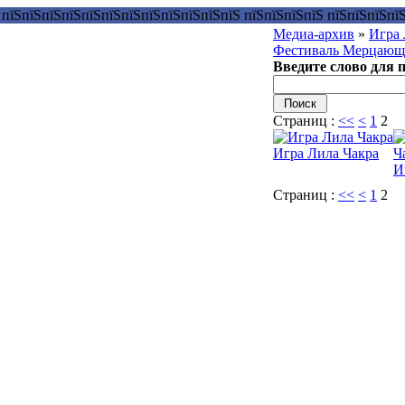
Медиа-архив
»
Игра
Фестиваль Мерцающи
Введите слово для 
Страниц :
<<
<
1
2
Игра Лила Чакра
И
Страниц :
<<
<
1
2