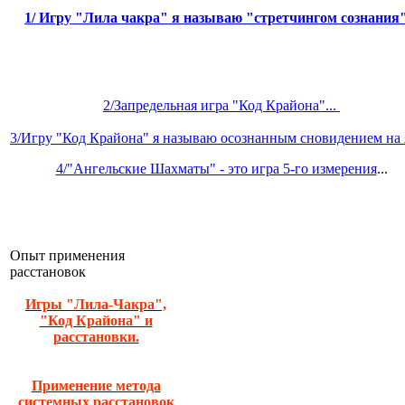
1/
Игру "Лила чакра" я называю "стретчингом сознания
2/Запредельная игра "Код Крайона"...
3/Игру "Код Крайона" я называю осознанным сновидением на я
4/"Ангельские Шахматы" - это игра 5-го измерения
...
Опыт применения
расстановок
Игры "Лила-Чакра",
"Код Крайона" и
расстановки.
Применение метода
системных расстановок