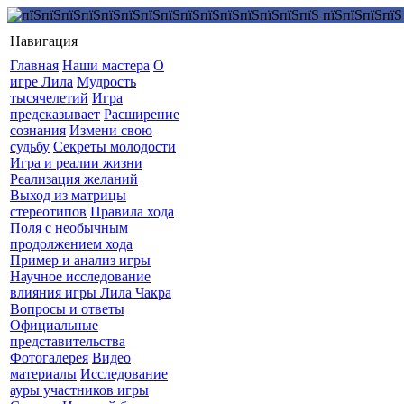
Навигация
Главная
Наши мастера
О
игре Лила
Мудрость
тысячелетий
Игра
предсказывает
Расширение
сознания
Измени свою
судьбу
Секреты молодости
Игра и реалии жизни
Реализация желаний
Выход из матрицы
стереотипов
Правила хода
Поля с необычным
продолжением хода
Пример и анализ игры
Научное исследование
влияния игры Лила Чакра
Вопросы и ответы
Официальные
представительства
Фотогалерея
Видео
материалы
Исследование
ауры участников игры