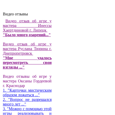
Видео отзывы
Видео отзыв об игре у
мастера Инессы
Хаертдиновой г. Липецк
"Было много озарений..."
Видео отзыв об игре у
мастера Руслана Тюрина г.
Днепропетровск
"Мне удалось
пересмотреть свои
взгляды ..."
Видео отзывы об игре у
мастера Оксаны Гордеевой
г. Краснодар
1. "Карточки мистическим
образом ложаться ..."
2. "Вопрос не разрешался
много лет ..."
3. "Можно с помощью этой
игры реализовывать и