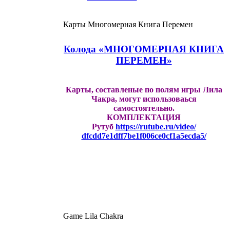
Карты Многомерная Книга Перемен
Колода «МНОГОМЕРНАЯ КНИГА
ПЕРЕМЕН»
Карты, составленые по полям игры Лила
Чакра, могут использоваься
самостоятельно.
КОМПЛЕКТАЦИЯ
Рутуб
https://rutube.ru/video/
dfcdd7e1dff7be1f006ce0cf1a5ecd
a5/
Game Lila Chakra