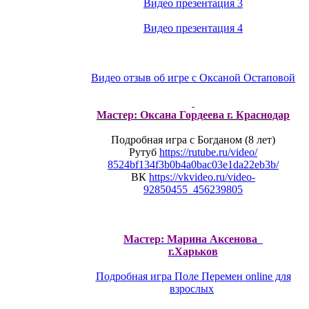
Видео презентация 3
Видео презентация 4
Видео отзыв об игре с Оксаной Остаповой
Мастер: Оксана Гордеева г. Краснодар
Подробная игра с Богданом (8 лет)
Рутуб
https://rutube.ru/video/
8524bf134f3b0b4a0bac03e1da22eb
3b/
ВК
https://vkvideo.ru/video-
92850455_456239805
Мастер: Марина Аксенова
г.Харьков
Подробная игра Поле Перемен online для
взрослых