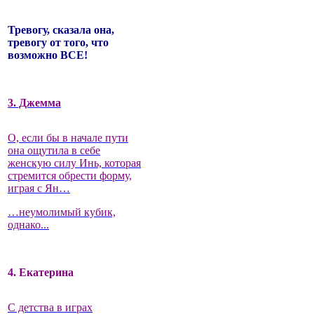
Тревогу, сказала она,
тревогу от того, что
возможно ВСЕ!
3. Джемма
О, если бы в начале пути
она ощутила в себе
женскую силу Инь, которая
стремится обрести форму,
играя с Ян…
…неумолимый кубик,
однако...
4. Екатерина
С детства в играх