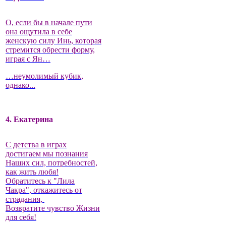
О, если бы в начале пути
она ощутила в себе
женскую силу Инь, которая
стремится обрести форму,
играя с Ян…
…неумолимый кубик,
однако...
4. Екатерина
С детства в играх
достигаем мы познания
Наших сил, потребностей,
как жить любя!
Обратитесь к "Лила
Чакра", откажитесь от
страдания,
Возвратите чувство Жизни
для себя!