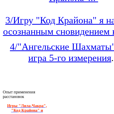
3/Игру "Код Крайона" я 
осознанным сновидением на
4/"Ангельские Шахматы"
игра 5-го измерения
.
Опыт применения
расстановок
Игры "Лила-Чакра",
"Код Крайона" и