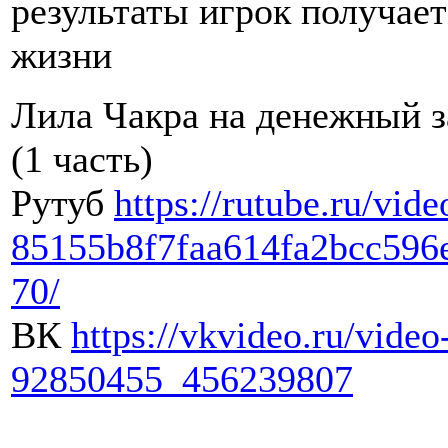
результаты игрок получает
жизни
Лила Чакра на денежный з
(1 часть)
Рутуб
https://rutube.ru/vide
85155b8f7faa614fa2bcc596
70/
ВК
https://vkvideo.ru/video
92850455_456239807