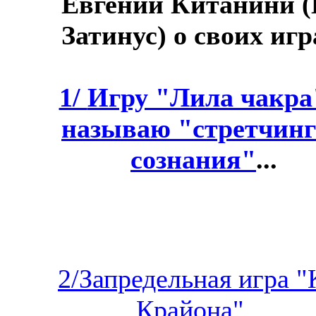
Евгений Китанини (
Затинус) о своих игр
1/
Игру "Лила чакра
называю "стретчин
сознания"
...
2/Запредельная игра "
Крайона"...