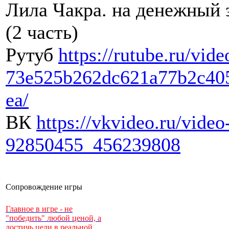
Лила Чакра. на денежный 
(2 часть)
Рутуб
https://rutube.ru/vide
73e525b262dc621a77b2c40
ea/
ВК
https://vkvideo.ru/video
92850455_456239808
Сопровождение игры
Главное в игре - не
"победить" любой ценой, а
достичь цели в реальной