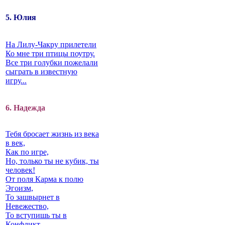
5. Юлия
На Лилу-Чакру прилетели
Ко мне три птицы поутру.
Все три голубки пожелали
сыграть в известную
игру...
6. Надежда
Тебя бросает жизнь из века
в век,
Как по игре,
Но, только ты не кубик, ты
человек!
От поля Карма к полю
Эгоизм,
То зашвырнет в
Невежество,
То вступишь ты в
Конфликт…