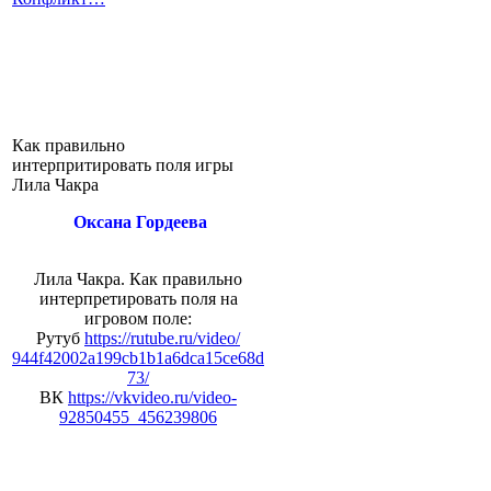
Как правильно
интерпритировать поля игры
Лила Чакра
Оксана Гордеева
Лила Чакра. Как правильно
интерпретировать поля на
игровом поле:
Рутуб
https://rutube.ru/video/
944f42002a199cb1b1a6dca15ce68d
73/
ВК
https://vkvideo.ru/video-
92850455_456239806