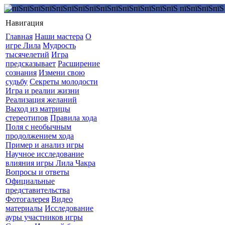
Навигация
Главная
Наши мастера
О
игре Лила
Мудрость
тысячелетий
Игра
предсказывает
Расширение
сознания
Измени свою
судьбу
Секреты молодости
Игра и реалии жизни
Реализация желаний
Выход из матрицы
стереотипов
Правила хода
Поля с необычным
продолжением хода
Пример и анализ игры
Научное исследование
влияния игры Лила Чакра
Вопросы и ответы
Официальные
представительства
Фотогалерея
Видео
материалы
Исследование
ауры участников игры