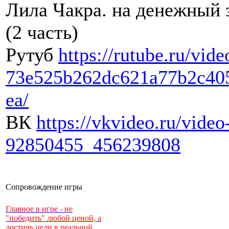
Лила Чакра. на денежный 
(2 часть)
Рутуб
https://rutube.ru/vide
73e525b262dc621a77b2c40
ea/
ВК
https://vkvideo.ru/video
92850455_456239808
Сопровождение игры
Главное в игре - не
"победить" любой ценой, а
достичь цели в реальной