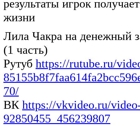
результаты игрок получает
жизни
Лила Чакра на денежный з
(1 часть)
Рутуб
https://rutube.ru/vide
85155b8f7faa614fa2bcc596
70/
ВК
https://vkvideo.ru/video
92850455_456239807