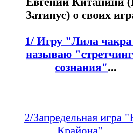
Евгений Китанини (
Затинус) о своих игр
1/
Игру "Лила чакра
называю "стретчин
сознания"
...
2/Запредельная игра "
Крайона"...