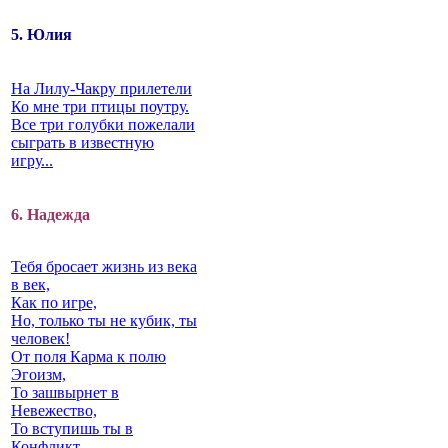
5. Юлия
На Лилу-Чакру прилетели
Ко мне три птицы поутру.
Все три голубки пожелали
сыграть в известную
игру...
6. Надежда
Тебя бросает жизнь из века
в век,
Как по игре,
Но, только ты не кубик, ты
человек!
От поля Карма к полю
Эгоизм,
То зашвырнет в
Невежество,
То вступишь ты в
Конфликт…