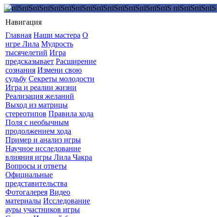
Навигация
Главная
Наши мастера
О
игре Лила
Мудрость
тысячелетий
Игра
предсказывает
Расширение
сознания
Измени свою
судьбу
Секреты молодости
Игра и реалии жизни
Реализация желаний
Выход из матрицы
стереотипов
Правила хода
Поля с необычным
продолжением хода
Пример и анализ игры
Научное исследование
влияния игры Лила Чакра
Вопросы и ответы
Официальные
представительства
Фотогалерея
Видео
материалы
Исследование
ауры участников игры