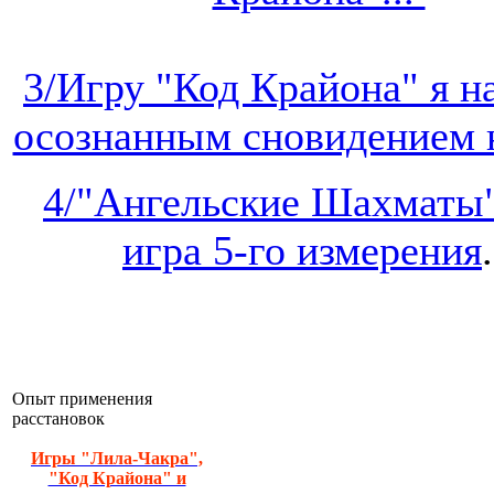
3/Игру "Код Крайона" я 
осознанным сновидением на
4/"Ангельские Шахматы"
игра 5-го измерения
.
Опыт применения
расстановок
Игры "Лила-Чакра",
"Код Крайона" и