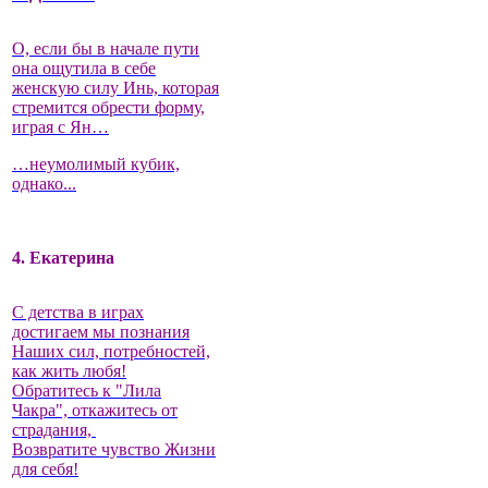
О, если бы в начале пути
она ощутила в себе
женскую силу Инь, которая
стремится обрести форму,
играя с Ян…
…неумолимый кубик,
однако...
4. Екатерина
С детства в играх
достигаем мы познания
Наших сил, потребностей,
как жить любя!
Обратитесь к "Лила
Чакра", откажитесь от
страдания,
Возвратите чувство Жизни
для себя!