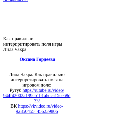
Как правильно
интерпритировать поля игры
Лила Чакра
Оксана Гордеева
Лила Чакра. Как правильно
интерпретировать поля на
игровом поле:
Рутуб
https://rutube.ru/video/
944f42002a199cb1b1a6dca15ce68d
73/
ВК
https://vkvideo.ru/video-
92850455_456239806