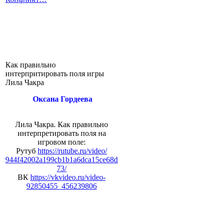
Как правильно
интерпритировать поля игры
Лила Чакра
Оксана Гордеева
Лила Чакра. Как правильно
интерпретировать поля на
игровом поле:
Рутуб
https://rutube.ru/video/
944f42002a199cb1b1a6dca15ce68d
73/
ВК
https://vkvideo.ru/video-
92850455_456239806