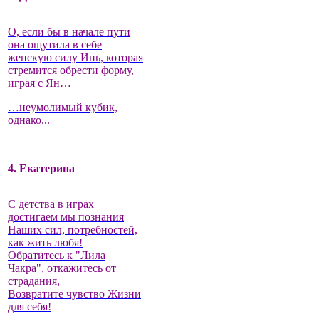
О, если бы в начале пути
она ощутила в себе
женскую силу Инь, которая
стремится обрести форму,
играя с Ян…
…неумолимый кубик,
однако...
4. Екатерина
С детства в играх
достигаем мы познания
Наших сил, потребностей,
как жить любя!
Обратитесь к "Лила
Чакра", откажитесь от
страдания,
Возвратите чувство Жизни
для себя!