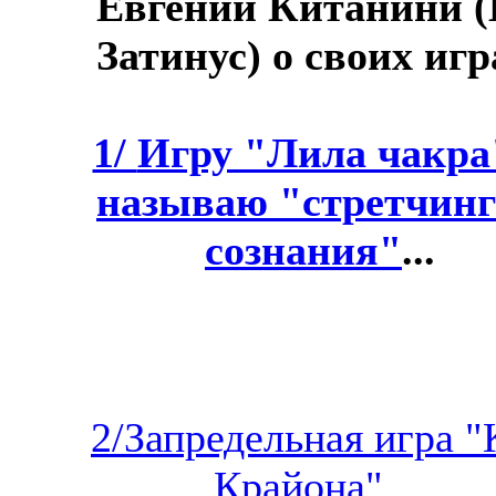
Евгений Китанини (
Затинус) о своих игр
1/
Игру "Лила чакра
называю "стретчин
сознания"
...
2/Запредельная игра "
Крайона"...