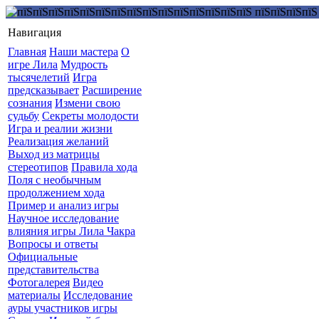
Навигация
Главная
Наши мастера
О
игре Лила
Мудрость
тысячелетий
Игра
предсказывает
Расширение
сознания
Измени свою
судьбу
Секреты молодости
Игра и реалии жизни
Реализация желаний
Выход из матрицы
стереотипов
Правила хода
Поля с необычным
продолжением хода
Пример и анализ игры
Научное исследование
влияния игры Лила Чакра
Вопросы и ответы
Официальные
представительства
Фотогалерея
Видео
материалы
Исследование
ауры участников игры