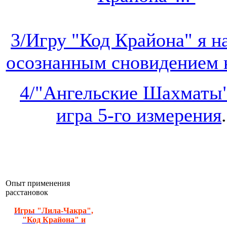
3/Игру "Код Крайона" я 
осознанным сновидением на
4/"Ангельские Шахматы"
игра 5-го измерения
.
Опыт применения
расстановок
Игры "Лила-Чакра",
"Код Крайона" и