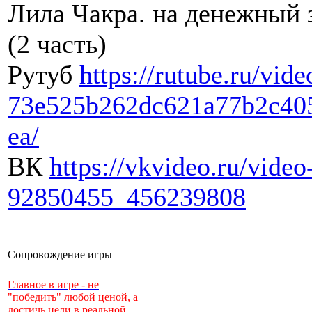
Лила Чакра. на денежный 
(2 часть)
Рутуб
https://rutube.ru/vide
73e525b262dc621a77b2c40
ea/
ВК
https://vkvideo.ru/video
92850455_456239808
Сопровождение игры
Главное в игре - не
"победить" любой ценой, а
достичь цели в реальной