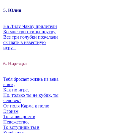
5. Юлия
На Лилу-Чакру прилетели
Ко мне три птицы поутру.
Все три голубки пожелали
сыграть в известную
игру...
6. Надежда
Тебя бросает жизнь из века
в век,
Как по игре,
Но, только ты не кубик, ты
человек!
От поля Карма к полю
Эгоизм,
То зашвырнет в
Невежество,
То вступишь ты в
Конфликт…