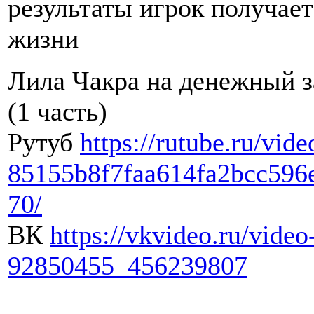
результаты игрок получает
жизни
Лила Чакра на денежный з
(1 часть)
Рутуб
https://rutube.ru/vide
85155b8f7faa614fa2bcc596
70/
ВК
https://vkvideo.ru/video
92850455_456239807