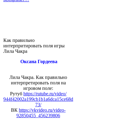
Как правильно
интерпритировать поля игры
Лила Чакра
Оксана Гордеева
Лила Чакра. Как правильно
интерпретировать поля на
игровом поле:
Рутуб
https://rutube.ru/video/
944f42002a199cb1b1a6dca15ce68d
73/
ВК
https://vkvideo.ru/video-
92850455_456239806