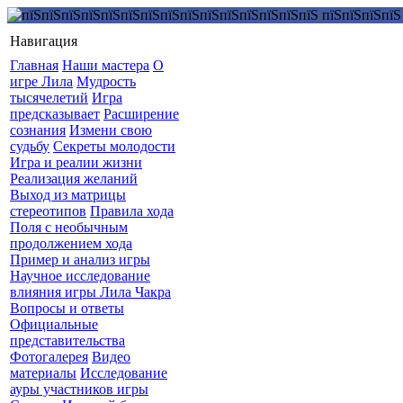
Навигация
Главная
Наши мастера
О
игре Лила
Мудрость
тысячелетий
Игра
предсказывает
Расширение
сознания
Измени свою
судьбу
Секреты молодости
Игра и реалии жизни
Реализация желаний
Выход из матрицы
стереотипов
Правила хода
Поля с необычным
продолжением хода
Пример и анализ игры
Научное исследование
влияния игры Лила Чакра
Вопросы и ответы
Официальные
представительства
Фотогалерея
Видео
материалы
Исследование
ауры участников игры