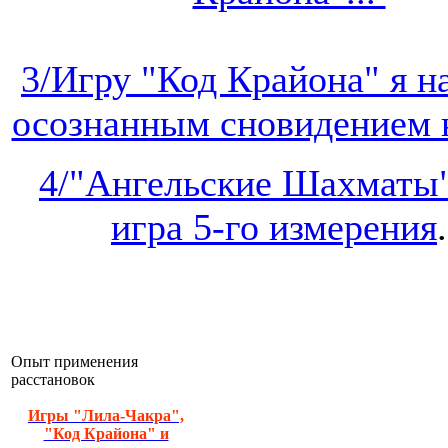
3/Игру "Код Крайона" я 
осознанным сновидением на
4/"Ангельские Шахматы"
игра 5-го измерения
.
Опыт применения
расстановок
Игры "Лила-Чакра",
"Код Крайона" и