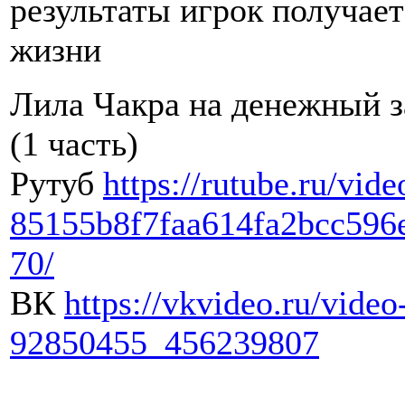
результаты игрок получает
жизни
Лила Чакра на денежный з
(1 часть)
Рутуб
https://rutube.ru/vide
85155b8f7faa614fa2bcc596
70/
ВК
https://vkvideo.ru/video
92850455_456239807