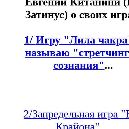
Евгений Китанини (
Затинус) о своих игр
1/
Игру "Лила чакра
называю "стретчин
сознания"
...
2/Запредельная игра "
Крайона"...