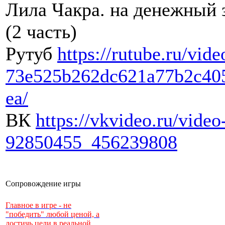
Лила Чакра. на денежный 
(2 часть)
Рутуб
https://rutube.ru/vide
73e525b262dc621a77b2c40
ea/
ВК
https://vkvideo.ru/video
92850455_456239808
Сопровождение игры
Главное в игре - не
"победить" любой ценой, а
достичь цели в реальной