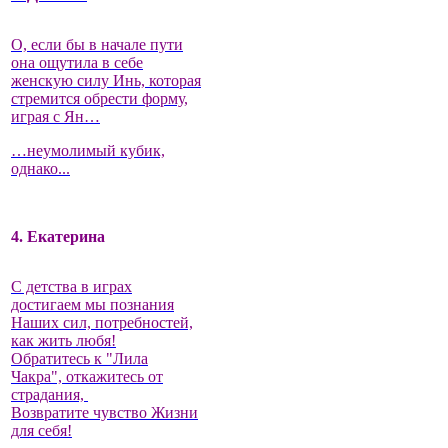
О, если бы в начале пути
она ощутила в себе
женскую силу Инь, которая
стремится обрести форму,
играя с Ян…
…неумолимый кубик,
однако...
4. Екатерина
С детства в играх
достигаем мы познания
Наших сил, потребностей,
как жить любя!
Обратитесь к "Лила
Чакра", откажитесь от
страдания,
Возвратите чувство Жизни
для себя!