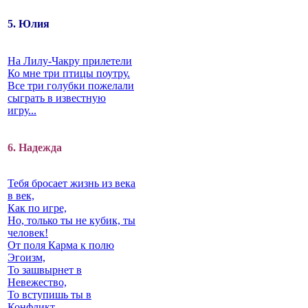
5. Юлия
На Лилу-Чакру прилетели
Ко мне три птицы поутру.
Все три голубки пожелали
сыграть в известную
игру...
6. Надежда
Тебя бросает жизнь из века
в век,
Как по игре,
Но, только ты не кубик, ты
человек!
От поля Карма к полю
Эгоизм,
То зашвырнет в
Невежество,
То вступишь ты в
Конфликт…