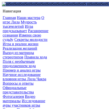
Навигация
Главная
Наши мастера
О
игре Лила
Мудрость
тысячелетий
Игра
предсказывает
Расширение
сознания
Измени свою
судьбу
Секреты молодости
Игра и реалии жизни
Реализация желаний
Выход из матрицы
стереотипов
Правила хода
Поля с необычным
продолжением хода
Пример и анализ игры
Научное исследование
влияния игры Лила Чакра
Вопросы и ответы
Официальные
представительства
Фотогалерея
Видео
материалы
Исследование
ауры участников игры