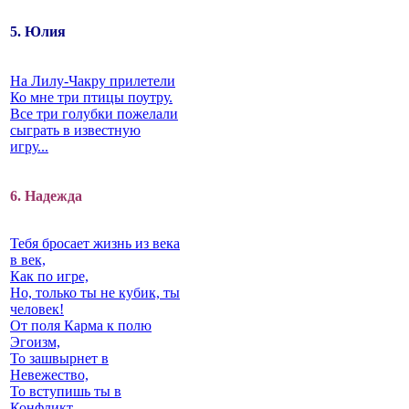
5. Юлия
На Лилу-Чакру прилетели
Ко мне три птицы поутру.
Все три голубки пожелали
сыграть в известную
игру...
6. Надежда
Тебя бросает жизнь из века
в век,
Как по игре,
Но, только ты не кубик, ты
человек!
От поля Карма к полю
Эгоизм,
То зашвырнет в
Невежество,
То вступишь ты в
Конфликт…