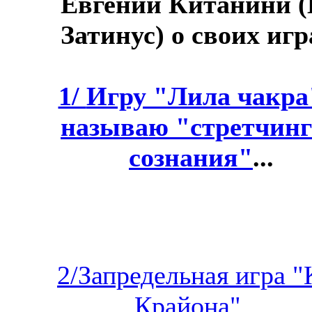
Евгений Китанини (
Затинус) о своих игр
1/
Игру "Лила чакра
называю "стретчин
сознания"
...
2/Запредельная игра "
Крайона"...