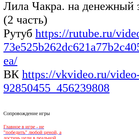
Лила Чакра. на денежный 
(2 часть)
Рутуб
https://rutube.ru/vide
73e525b262dc621a77b2c40
ea/
ВК
https://vkvideo.ru/video
92850455_456239808
Сопровождение игры
Главное в игре - не
"победить" любой ценой, а
достичь цели в реальной