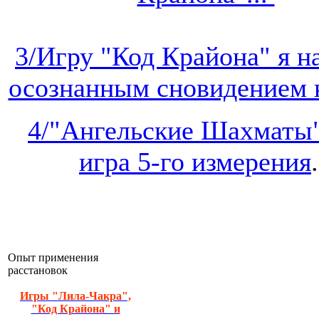
3/Игру "Код Крайона" я 
осознанным сновидением на
4/"Ангельские Шахматы"
игра 5-го измерения
.
Опыт применения
расстановок
Игры "Лила-Чакра",
"Код Крайона" и