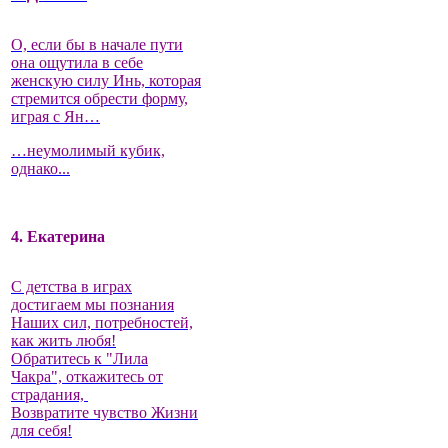
О, если бы в начале пути
она ощутила в себе
женскую силу Инь, которая
стремится обрести форму,
играя с Ян…
…неумолимый кубик,
однако...
4. Екатерина
С детства в играх
достигаем мы познания
Наших сил, потребностей,
как жить любя!
Обратитесь к "Лила
Чакра", откажитесь от
страдания,
Возвратите чувство Жизни
для себя!