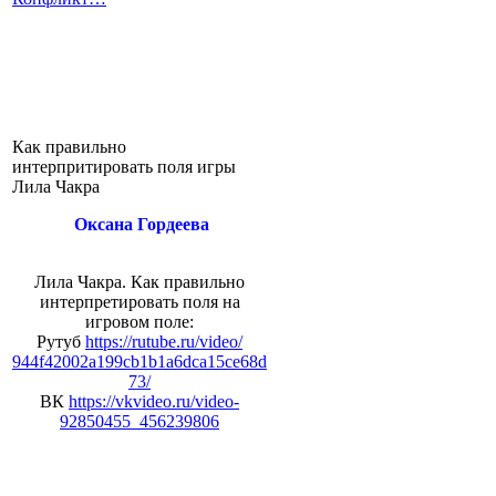
Как правильно
интерпритировать поля игры
Лила Чакра
Оксана Гордеева
Лила Чакра. Как правильно
интерпретировать поля на
игровом поле:
Рутуб
https://rutube.ru/video/
944f42002a199cb1b1a6dca15ce68d
73/
ВК
https://vkvideo.ru/video-
92850455_456239806