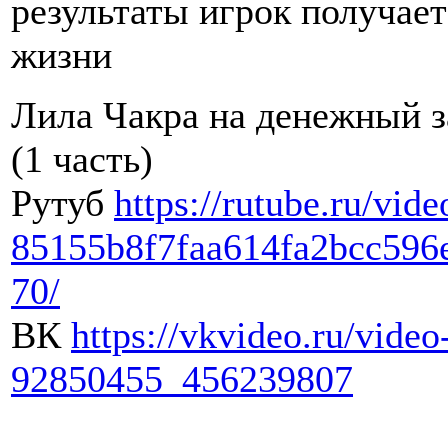
результаты игрок получает
жизни
Лила Чакра на денежный з
(1 часть)
Рутуб
https://rutube.ru/vide
85155b8f7faa614fa2bcc596
70/
ВК
https://vkvideo.ru/video
92850455_456239807