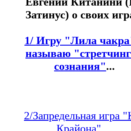
Евгений Китанини (
Затинус) о своих игр
1/
Игру "Лила чакра
называю "стретчин
сознания"
...
2/Запредельная игра "
Крайона"...