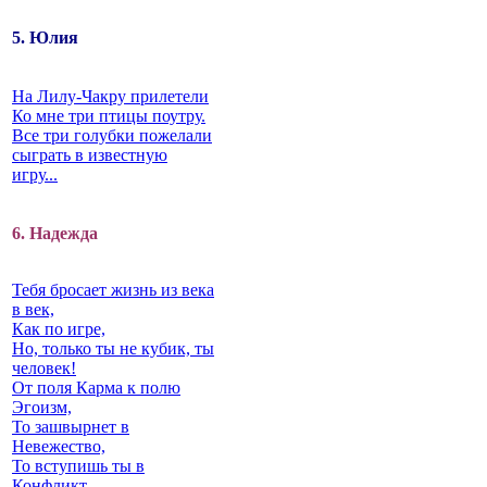
5. Юлия
На Лилу-Чакру прилетели
Ко мне три птицы поутру.
Все три голубки пожелали
сыграть в известную
игру...
6. Надежда
Тебя бросает жизнь из века
в век,
Как по игре,
Но, только ты не кубик, ты
человек!
От поля Карма к полю
Эгоизм,
То зашвырнет в
Невежество,
То вступишь ты в
Конфликт…