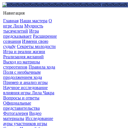
Навигация
Главная
Наши мастера
О
игре Лила
Мудрость
тысячелетий
Игра
предсказывает
Расширение
сознания
Измени свою
судьбу
Секреты молодости
Игра и реалии жизни
Реализация желаний
Выход из матрицы
стереотипов
Правила хода
Поля с необычным
продолжением хода
Пример и анализ игры
Научное исследование
влияния игры Лила Чакра
Вопросы и ответы
Официальные
представительства
Фотогалерея
Видео
материалы
Исследование
ауры участников игры