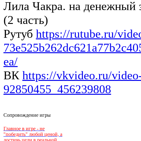
Лила Чакра. на денежный 
(2 часть)
Рутуб
https://rutube.ru/vide
73e525b262dc621a77b2c40
ea/
ВК
https://vkvideo.ru/video
92850455_456239808
Сопровождение игры
Главное в игре - не
"победить" любой ценой, а
достичь цели в реальной