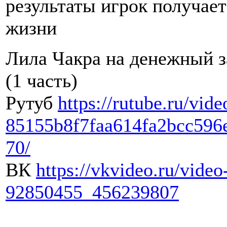
результаты игрок получает
жизни
Лила Чакра на денежный з
(1 часть)
Рутуб
https://rutube.ru/vide
85155b8f7faa614fa2bcc596
70/
ВК
https://vkvideo.ru/video
92850455_456239807