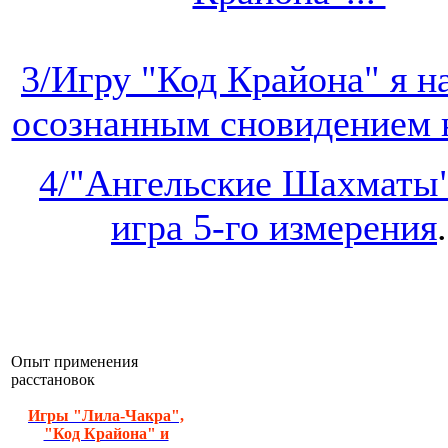
3/Игру "Код Крайона" я 
осознанным сновидением на
4/"Ангельские Шахматы"
игра 5-го измерения
.
Опыт применения
расстановок
Игры "Лила-Чакра",
"Код Крайона" и