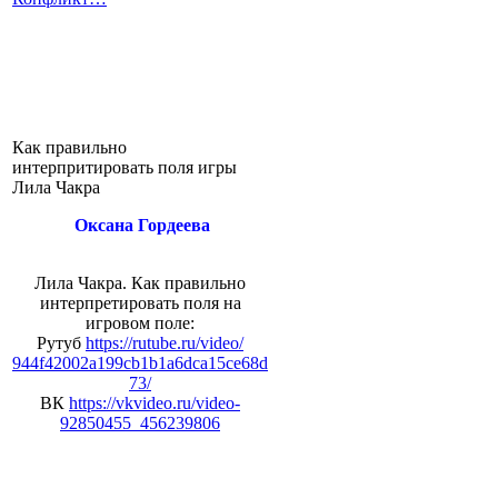
Как правильно
интерпритировать поля игры
Лила Чакра
Оксана Гордеева
Лила Чакра. Как правильно
интерпретировать поля на
игровом поле:
Рутуб
https://rutube.ru/video/
944f42002a199cb1b1a6dca15ce68d
73/
ВК
https://vkvideo.ru/video-
92850455_456239806