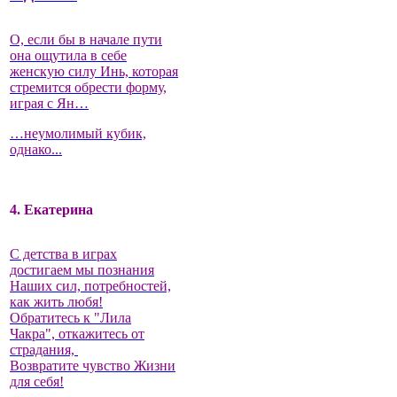
О, если бы в начале пути
она ощутила в себе
женскую силу Инь, которая
стремится обрести форму,
играя с Ян…
…неумолимый кубик,
однако...
4. Екатерина
С детства в играх
достигаем мы познания
Наших сил, потребностей,
как жить любя!
Обратитесь к "Лила
Чакра", откажитесь от
страдания,
Возвратите чувство Жизни
для себя!