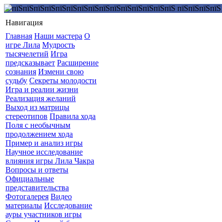
Навигация
Главная
Наши мастера
О
игре Лила
Мудрость
тысячелетий
Игра
предсказывает
Расширение
сознания
Измени свою
судьбу
Секреты молодости
Игра и реалии жизни
Реализация желаний
Выход из матрицы
стереотипов
Правила хода
Поля с необычным
продолжением хода
Пример и анализ игры
Научное исследование
влияния игры Лила Чакра
Вопросы и ответы
Официальные
представительства
Фотогалерея
Видео
материалы
Исследование
ауры участников игры