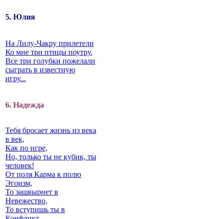
5. Юлия
На Лилу-Чакру прилетели
Ко мне три птицы поутру.
Все три голубки пожелали
сыграть в известную
игру...
6. Надежда
Тебя бросает жизнь из века
в век,
Как по игре,
Но, только ты не кубик, ты
человек!
От поля Карма к полю
Эгоизм,
То зашвырнет в
Невежество,
То вступишь ты в
Конфликт…