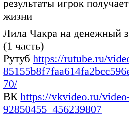
результаты игрок получает
жизни
Лила Чакра на денежный з
(1 часть)
Рутуб
https://rutube.ru/vide
85155b8f7faa614fa2bcc596
70/
ВК
https://vkvideo.ru/video
92850455_456239807