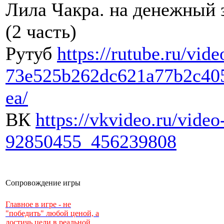
Лила Чакра. на денежный 
(2 часть)
Рутуб
https://rutube.ru/vide
73e525b262dc621a77b2c40
ea/
ВК
https://vkvideo.ru/video
92850455_456239808
Сопровождение игры
Главное в игре - не
"победить" любой ценой, а
достичь цели в реальной