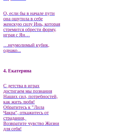
О, если бы в начале пути
она ощутила в себе
женскую силу Инь, которая
стремится обрести форму,
играя с Ян…
…неумолимый кубик,
однако...
4. Екатерина
С детства в играх
достигаем мы познания
Наших сил, потребностей,
как жить любя!
Обратитесь к "Лила
Чакра", откажитесь от
страдания,
Возвратите чувство Жизни
для себя!