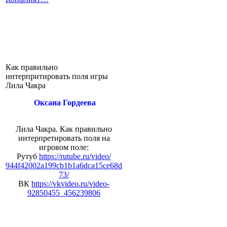
Как правильно
интерпритировать поля игры
Лила Чакра
Оксана Гордеева
Лила Чакра. Как правильно
интерпретировать поля на
игровом поле:
Рутуб
https://rutube.ru/video/
944f42002a199cb1b1a6dca15ce68d
73/
ВК
https://vkvideo.ru/video-
92850455_456239806