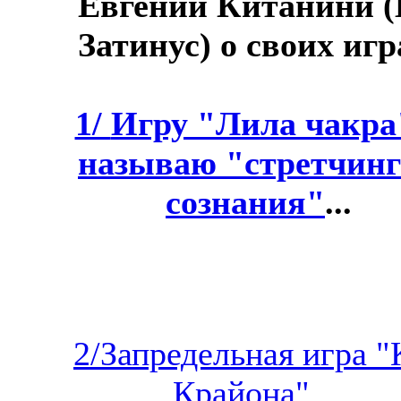
Евгений Китанини (
Затинус) о своих игр
1/
Игру "Лила чакра
называю "стретчин
сознания"
...
2/Запредельная игра "
Крайона"...