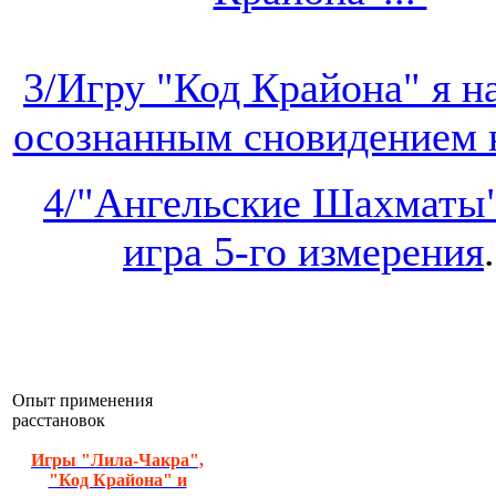
3/Игру "Код Крайона" я 
осознанным сновидением на
4/"Ангельские Шахматы"
игра 5-го измерения
.
Опыт применения
расстановок
Игры "Лила-Чакра",
"Код Крайона" и