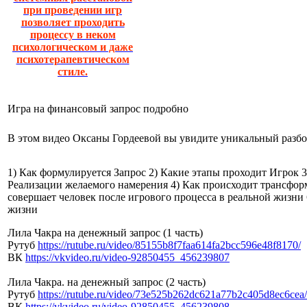
при проведении игр
позволяет проходить
процессу в неком
психологическом и даже
психотерапевтическом
стиле.
Игра на финансовый запрос подробно
В этом видео Оксаны Гордеевой вы увидите уникальный разб
1) Как формулируется Запрос 2) Какие этапы проходит Игрок 3
Реализации желаемого намерения 4) Как происходит трансфор
совершает человек после игрового процесса в реальной жизни 
жизни
Лила Чакра на денежный запрос (1 часть)
Рутуб
https://rutube.ru/video/
85155b8f7faa614fa2bcc596e48f81
70/
ВК
https://vkvideo.ru/video-
92850455_456239807
Лила Чакра. на денежный запрос (2 часть)
Рутуб
https://rutube.ru/video/
73e525b262dc621a77b2c405d8ec6c
ea/
ВК
https://vkvideo.ru/video-
92850455_456239808