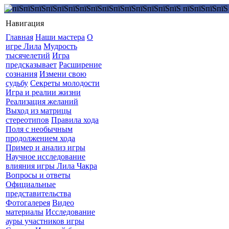
Навигация
Главная
Наши мастера
О
игре Лила
Мудрость
тысячелетий
Игра
предсказывает
Расширение
сознания
Измени свою
судьбу
Секреты молодости
Игра и реалии жизни
Реализация желаний
Выход из матрицы
стереотипов
Правила хода
Поля с необычным
продолжением хода
Пример и анализ игры
Научное исследование
влияния игры Лила Чакра
Вопросы и ответы
Официальные
представительства
Фотогалерея
Видео
материалы
Исследование
ауры участников игры