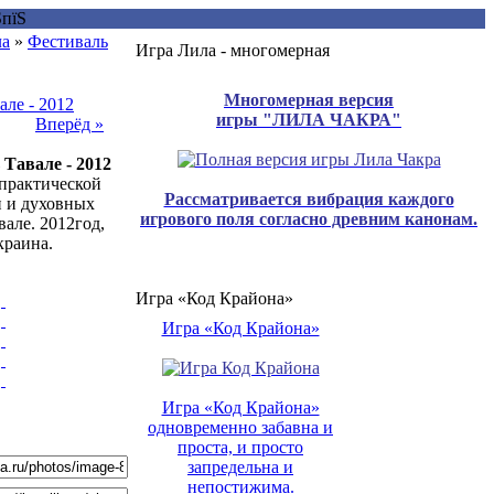
ла
»
Фестиваль
Игра Лила - многомерная
Многомерная версия
игры "ЛИЛА ЧАКРА"
Вперёд »
Тавале - 2012
практической
Рассматривается вибрация каждого
 и духовных
игрового поля согласно древним канонам.
вале. 2012год,
краина.
Игра «Код Крайона»
Игра «Код Крайона»
Игра «Код Крайона»
одновременно забавна и
проста, и просто
запредельна и
непостижима.