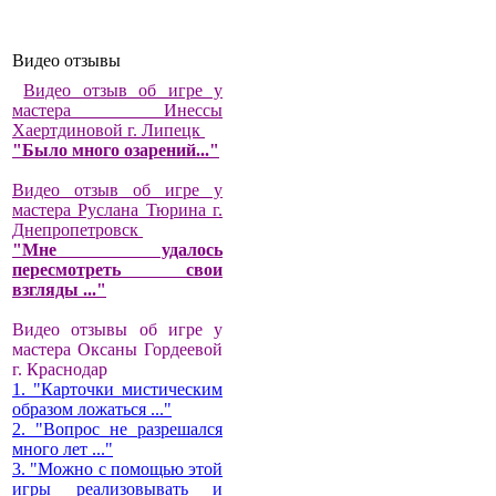
Видео отзывы
Видео отзыв об игре у
мастера Инессы
Хаертдиновой г. Липецк
"Было много озарений..."
Видео отзыв об игре у
мастера Руслана Тюрина г.
Днепропетровск
"Мне удалось
пересмотреть свои
взгляды ..."
Видео отзывы об игре у
мастера Оксаны Гордеевой
г. Краснодар
1. "Карточки мистическим
образом ложаться ..."
2. "Вопрос не разрешался
много лет ..."
3. "Можно с помощью этой
игры реализовывать и