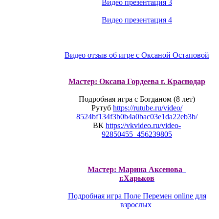
Видео презентация 3
Видео презентация 4
Видео отзыв об игре с Оксаной Остаповой
Мастер: Оксана Гордеева г. Краснодар
Подробная игра с Богданом (8 лет)
Рутуб
https://rutube.ru/video/
8524bf134f3b0b4a0bac03e1da22eb
3b/
ВК
https://vkvideo.ru/video-
92850455_456239805
Мастер: Марина Аксенова
г.Харьков
Подробная игра Поле Перемен online для
взрослых