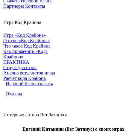
Скачать Игровой бланк
Партнеры
Контакты
Игра Код Крайона
Игра «Код Крайона»
О игре «Код Крайона»
Что такое Код Крайона
Как применять «Кода
Крайона»
ПРАКТИКА
Структура игры
Анализ результатов игры
Расчет кода Крайона
Игровой бланк скачать
Отзывы
Интервью автора Вет Затинуса
Евгений Китанини (Вет Затинус) о своих играх.