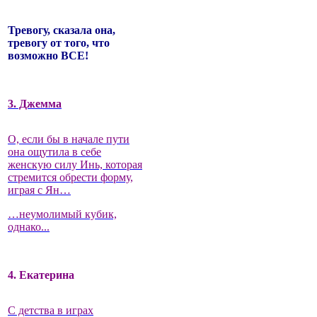
Тревогу, сказала она,
тревогу от того, что
возможно ВСЕ!
3. Джемма
О, если бы в начале пути
она ощутила в себе
женскую силу Инь, которая
стремится обрести форму,
играя с Ян…
…неумолимый кубик,
однако...
4. Екатерина
С детства в играх