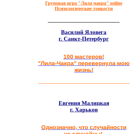
Груповая игра "Лила чакра" online
Психологические тонкости
________________________
Василий Яловега
г. Санкт-Петербург
100 мастеров!
"Лила-Чакра" перевернула мою
жизнь!
__________________________________
Евгения Малицкая
г. Харьков
Однозначно, что случайности
не случайны!