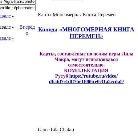
Карты Многомерная Книга Перемен
Вперёд
Колода «МНОГОМЕРНАЯ КНИГА
»
ПЕРЕМЕН»
Карты, составленые по полям игры Лила
Чакра, могут использоваься
самостоятельно.
КОМПЛЕКТАЦИЯ
Рутуб
https://rutube.ru/video/
dfcdd7e1dff7be1f006ce0cf1a5ecd
a5/
Game Lila Chakra