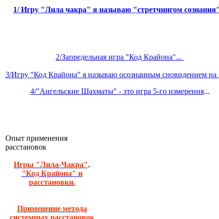
1/
Игру "Лила чакра" я называю "стретчингом сознания
2/Запредельная игра "Код Крайона"...
3/Игру "Код Крайона" я называю осознанным сновидением на я
4/"Ангельские Шахматы" - это игра 5-го измерения
...
Опыт применения
расстановок
Игры "Лила-Чакра",
"Код Крайона" и
расстановки.
Применение метода
системных расстановок