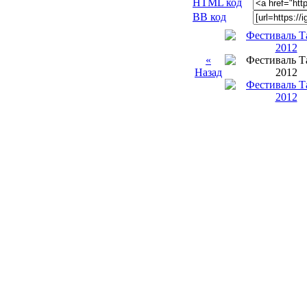
HTML код
BB код
«
Назад