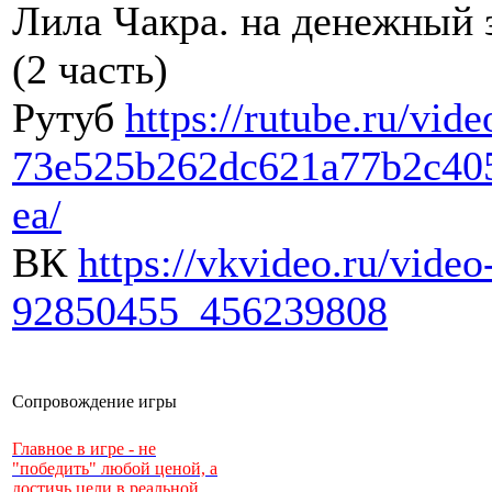
Лила Чакра. на денежный 
(2 часть)
Рутуб
https://rutube.ru/vide
73e525b262dc621a77b2c40
ea/
ВК
https://vkvideo.ru/video
92850455_456239808
Сопровождение игры
Главное в игре - не
"победить" любой ценой, а
достичь цели в реальной