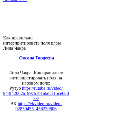
Как правильно
интерпритировать поля игры
Лила Чакра
Оксана Гордеева
Лила Чакра. Как правильно
интерпретировать поля на
игровом поле:
Рутуб
https://rutube.ru/video/
944f42002a199cb1b1a6dca15ce68d
73/
ВК
https://vkvideo.ru/video-
92850455_456239806