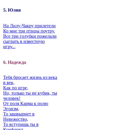
5. Юлия
На Лилу-Чакру прилетели
Ко мне три птицы поутру.
Все три голубки пожелали
сыграть в известную
игру...
6. Надежда
Тебя бросает жизнь из века
в век,
Как по игре,
Но, только ты не кубик, ты
человек!
От поля Карма к полю
Эгоизм,
То зашвырнет в
Невежество,
То вступишь ты в
Конфликт…