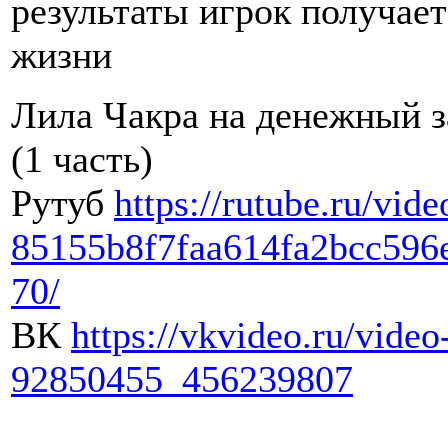
результаты игрок получает
жизни
Лила Чакра на денежный з
(1 часть)
Рутуб
https://rutube.ru/vide
85155b8f7faa614fa2bcc596
70/
ВК
https://vkvideo.ru/video
92850455_456239807