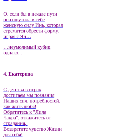
О, если бы в начале пути
она ощутила в себе
женскую силу Инь, которая
стремится обрести форму,
играя с Ян…
…неумолимый кубик,
однако...
4. Екатерина
С детства в играх
достигаем мы познания
Наших сил, потребностей,
как жить любя!
Обратитесь к "Лила
Чакра", откажитесь от
страдания,
Возвратите чувство Жизни
для себя!