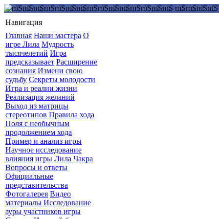
Навигация
Главная
Наши мастера
О
игре Лила
Мудрость
тысячелетий
Игра
предсказывает
Расширение
сознания
Измени свою
судьбу
Секреты молодости
Игра и реалии жизни
Реализация желаний
Выход из матрицы
стереотипов
Правила хода
Поля с необычным
продолжением хода
Пример и анализ игры
Научное исследование
влияния игры Лила Чакра
Вопросы и ответы
Официальные
представительства
Фотогалерея
Видео
материалы
Исследование
ауры участников игры