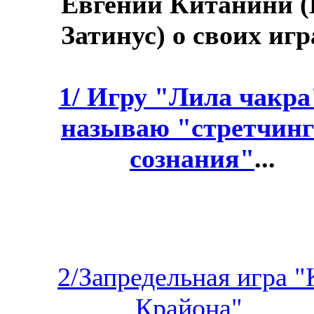
Евгений Китанини (
Затинус) о своих игр
1/
Игру "Лила чакра
называю "стретчин
сознания"
...
2/Запредельная игра "
Крайона"...