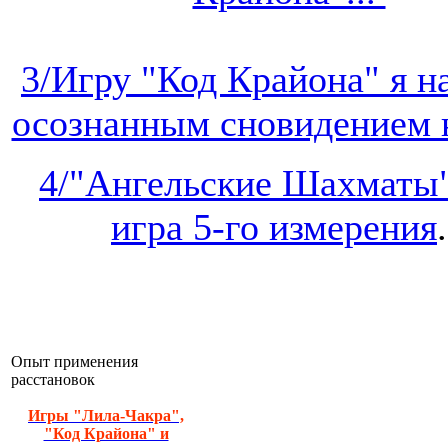
3/Игру "Код Крайона" я 
осознанным сновидением на
4/"Ангельские Шахматы"
игра 5-го измерения
.
Опыт применения
расстановок
Игры "Лила-Чакра",
"Код Крайона" и