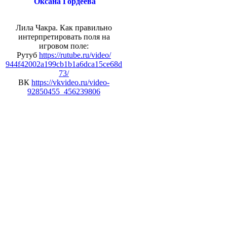
Оксана Гордеева
Лила Чакра. Как правильно
интерпретировать поля на
игровом поле:
Рутуб
https://rutube.ru/video/
944f42002a199cb1b1a6dca15ce68d
73/
ВК
https://vkvideo.ru/video-
92850455_456239806