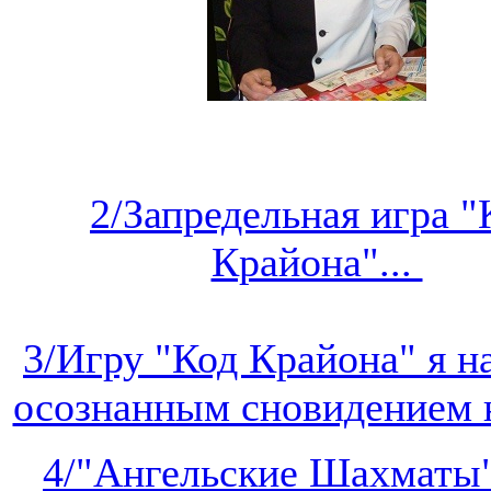
2/Запредельная игра "
Крайона"...
3/Игру "Код Крайона" я 
осознанным сновидением на
4/"Ангельские Шахматы"