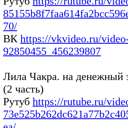
Рутуб
https://rutube.ru/vide
85155b8f7faa614fa2bcc596
70/
ВК
https://vkvideo.ru/video
92850455_456239807
Лила Чакра. на денежный 
(2 часть)
Рутуб
https://rutube.ru/vide
73e525b262dc621a77b2c40
ea/