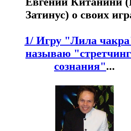
Евгений Китанини (
Затинус) о своих игр
1/
Игру "Лила чакра
называю "стретчин
сознания"
...