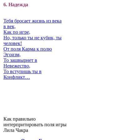
6. Надежда
Тебя бросает жизнь из века
в век,
Как по игре,
Но, только ты не кубик, ты
человек!
От поля Карма к полю
Эгоизм,
То зашвырнет в
Невежество,
То вступишь ты в
Конфликт…
Как правильно
интерпритировать поля игры
Лила Чакра