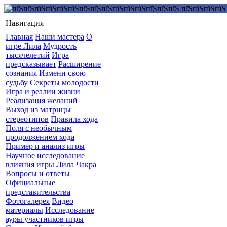
Навигация
Главная
Наши мастера
О
игре Лила
Мудрость
тысячелетий
Игра
предсказывает
Расширение
сознания
Измени свою
судьбу
Секреты молодости
Игра и реалии жизни
Реализация желаний
Выход из матрицы
стереотипов
Правила хода
Поля с необычным
продолжением хода
Пример и анализ игры
Научное исследование
влияния игры Лила Чакра
Вопросы и ответы
Официальные
представительства
Фотогалерея
Видео
материалы
Исследование
ауры участников игры