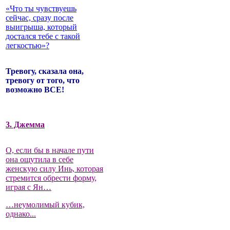
«Что ты чувствуешь
сейчас, сразу после
выигрыша, который
достался тебе с такой
легкостью»?
Тревогу, сказала она,
тревогу от того, что
возможно ВСЕ!
3. Джемма
О, если бы в начале пути
она ощутила в себе
женскую силу Инь, которая
стремится обрести форму,
играя с Ян…
…неумолимый кубик,
однако...