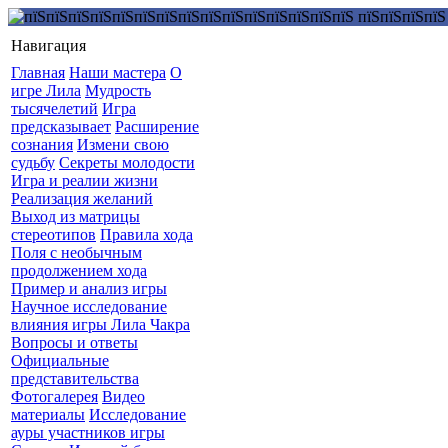
Навигация
Главная
Наши мастера
О
игре Лила
Мудрость
тысячелетий
Игра
предсказывает
Расширение
сознания
Измени свою
судьбу
Секреты молодости
Игра и реалии жизни
Реализация желаний
Выход из матрицы
стереотипов
Правила хода
Поля с необычным
продолжением хода
Пример и анализ игры
Научное исследование
влияния игры Лила Чакра
Вопросы и ответы
Официальные
представительства
Фотогалерея
Видео
материалы
Исследование
ауры участников игры