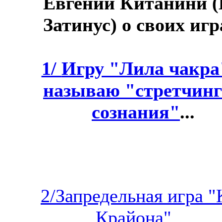
Евгений Китанини (
Затинус) о своих игр
1/
Игру "Лила чакра
называю "стретчин
сознания"
...
2/Запредельная игра "
Крайона"...