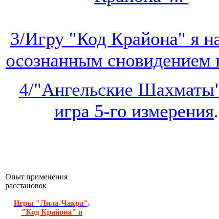
3/Игру "Код Крайона" я 
осознанным сновидением на
4/"Ангельские Шахматы"
игра 5-го измерения
.
Опыт применения
расстановок
Игры "Лила-Чакра",
"Код Крайона" и