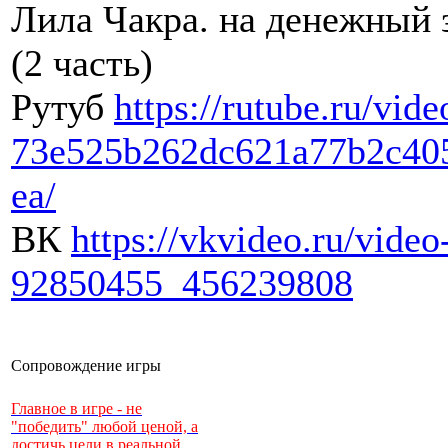
Лила Чакра. на денежный 
(2 часть)
Рутуб
https://rutube.ru/vide
73e525b262dc621a77b2c40
ea/
ВК
https://vkvideo.ru/video
92850455_456239808
Сопровождение игры
Главное в игре - не
"победить" любой ценой, а
достичь цели в реальной