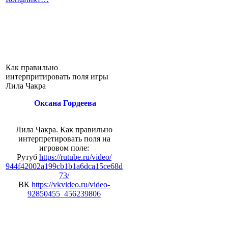
Как правильно
интерпритировать поля игры
Лила Чакра
Оксана Гордеева
Лила Чакра. Как правильно
интерпретировать поля на
игровом поле:
Рутуб
https://rutube.ru/video/
944f42002a199cb1b1a6dca15ce68d
73/
ВК
https://vkvideo.ru/video-
92850455_456239806