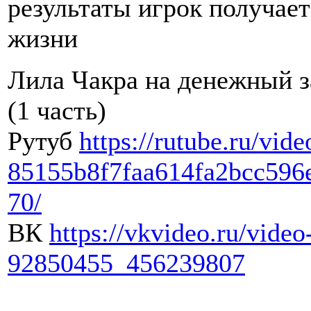
результаты игрок получает
жизни
Лила Чакра на денежный з
(1 часть)
Рутуб
https://rutube.ru/vide
85155b8f7faa614fa2bcc596
70/
ВК
https://vkvideo.ru/video
92850455_456239807