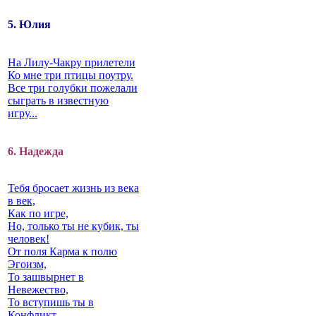
5. Юлия
На Лилу-Чакру прилетели
Ко мне три птицы поутру.
Все три голубки пожелали
сыграть в известную
игру...
6. Надежда
Тебя бросает жизнь из века
в век,
Как по игре,
Но, только ты не кубик, ты
человек!
От поля Карма к полю
Эгоизм,
То зашвырнет в
Невежество,
То вступишь ты в
Конфликт…