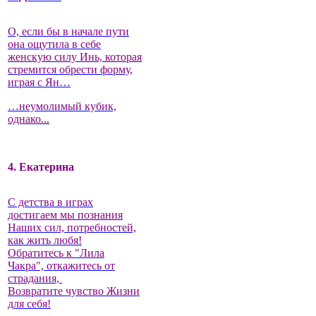
О, если бы в начале пути
она ощутила в себе
женскую силу Инь, которая
стремится обрести форму,
играя с Ян…
…неумолимый кубик,
однако...
4. Екатерина
С детства в играх
достигаем мы познания
Наших сил, потребностей,
как жить любя!
Обратитесь к "Лила
Чакра", откажитесь от
страдания,
Возвратите чувство Жизни
для себя!