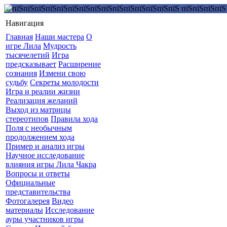
Навигация
Главная
Наши мастера
О
игре Лила
Мудрость
тысячелетий
Игра
предсказывает
Расширение
сознания
Измени свою
судьбу
Секреты молодости
Игра и реалии жизни
Реализация желаний
Выход из матрицы
стереотипов
Правила хода
Поля с необычным
продолжением хода
Пример и анализ игры
Научное исследование
влияния игры Лила Чакра
Вопросы и ответы
Официальные
представительства
Фотогалерея
Видео
материалы
Исследование
ауры участников игры