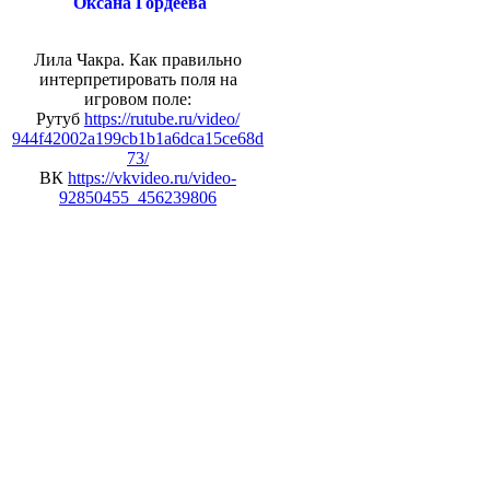
Оксана Гордеева
Лила Чакра. Как правильно
интерпретировать поля на
игровом поле:
Рутуб
https://rutube.ru/video/
944f42002a199cb1b1a6dca15ce68d
73/
ВК
https://vkvideo.ru/video-
92850455_456239806