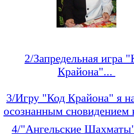
2/Запредельная игра "
Крайона"...
3/Игру "Код Крайона" я 
осознанным сновидением на
4/"Ангельские Шахматы"