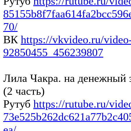
Рутуб
https://rutube.ru/vide
85155b8f7faa614fa2bcc596
70/
ВК
https://vkvideo.ru/video
92850455_456239807
Лила Чакра. на денежный 
(2 часть)
Рутуб
https://rutube.ru/vide
73e525b262dc621a77b2c40
ea/