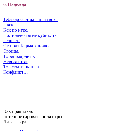
6. Надежда
Тебя бросает жизнь из века
в век,
Как по игре,
Но, только ты не кубик, ты
человек!
От поля Карма к полю
Эгоизм,
То зашвырнет в
Невежество,
То вступишь ты в
Конфликт…
Как правильно
интерпритировать поля игры
Лила Чакра