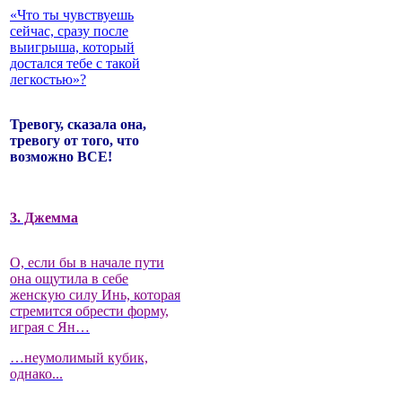
«Что ты чувствуешь
сейчас, сразу после
выигрыша, который
достался тебе с такой
легкостью»?
Тревогу, сказала она,
тревогу от того, что
возможно ВСЕ!
3. Джемма
О, если бы в начале пути
она ощутила в себе
женскую силу Инь, которая
стремится обрести форму,
играя с Ян…
…неумолимый кубик,
однако...