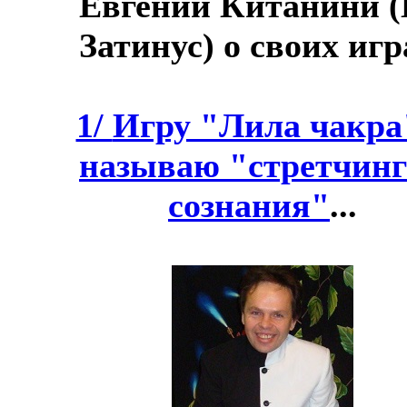
Евгений Китанини (
Затинус) о своих игр
1/
Игру "Лила чакра
называю "стретчин
сознания"
...