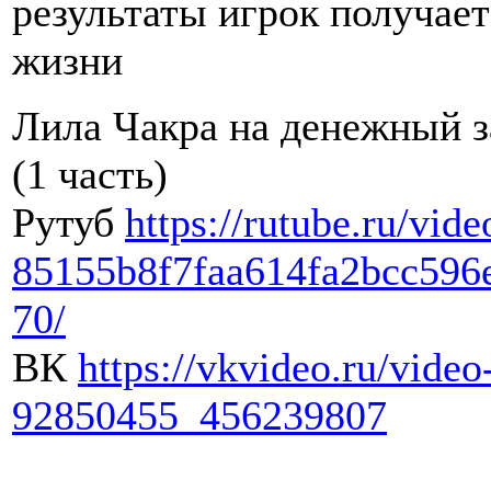
результаты игрок получает
жизни
Лила Чакра на денежный з
(1 часть)
Рутуб
https://rutube.ru/vide
85155b8f7faa614fa2bcc596
70/
ВК
https://vkvideo.ru/video
92850455_456239807