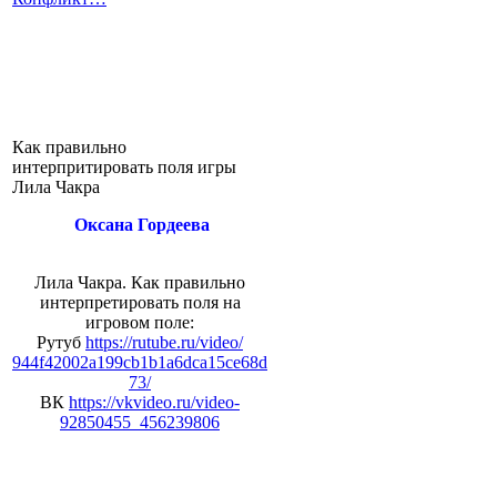
Как правильно
интерпритировать поля игры
Лила Чакра
Оксана Гордеева
Лила Чакра. Как правильно
интерпретировать поля на
игровом поле:
Рутуб
https://rutube.ru/video/
944f42002a199cb1b1a6dca15ce68d
73/
ВК
https://vkvideo.ru/video-
92850455_456239806