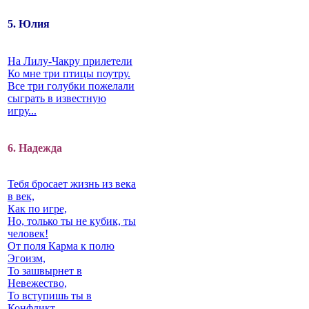
5. Юлия
На Лилу-Чакру прилетели
Ко мне три птицы поутру.
Все три голубки пожелали
сыграть в известную
игру...
6. Надежда
Тебя бросает жизнь из века
в век,
Как по игре,
Но, только ты не кубик, ты
человек!
От поля Карма к полю
Эгоизм,
То зашвырнет в
Невежество,
То вступишь ты в
Конфликт…