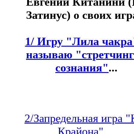
Евгений Китанини (
Затинус) о своих игр
1/
Игру "Лила чакра
называю "стретчин
сознания"
...
2/Запредельная игра "
Крайона"...