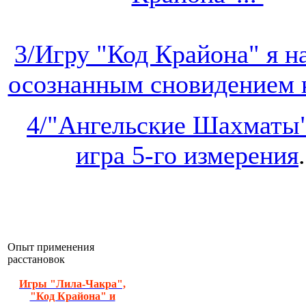
3/Игру "Код Крайона" я 
осознанным сновидением на
4/"Ангельские Шахматы"
игра 5-го измерения
.
Опыт применения
расстановок
Игры "Лила-Чакра",
"Код Крайона" и