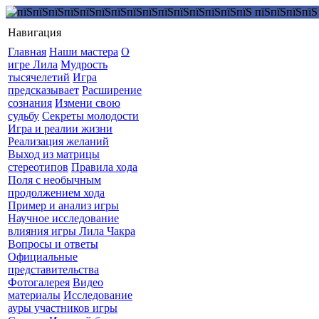
Навигация
Главная
Наши мастера
О
игре Лила
Мудрость
тысячелетий
Игра
предсказывает
Расширение
сознания
Измени свою
судьбу
Секреты молодости
Игра и реалии жизни
Реализация желаний
Выход из матрицы
стереотипов
Правила хода
Поля с необычным
продолжением хода
Пример и анализ игры
Научное исследование
влияния игры Лила Чакра
Вопросы и ответы
Официальные
представительства
Фотогалерея
Видео
материалы
Исследование
ауры участников игры