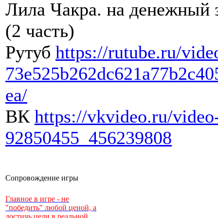
Лила Чакра. на денежный 
(2 часть)
Рутуб
https://rutube.ru/vide
73e525b262dc621a77b2c40
ea/
ВК
https://vkvideo.ru/video
92850455_456239808
Сопровождение игры
Главное в игре - не
"победить" любой ценой, а
достичь цели в реальной