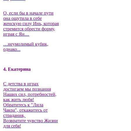
О, если бы в начале пути
она ощутила в себе
женскую силу Инь, которая
стремится обрести форму,
играя с Ян…
…неумолимый кубик,
однако...
4. Екатерина
С детства в играх
достигаем мы познания
Наших сил, потребностей,
как жить любя!
Обратитесь к "Лила
Чакра", откажитесь от
страдания,
Возвратите чувство Жизни
для себя!