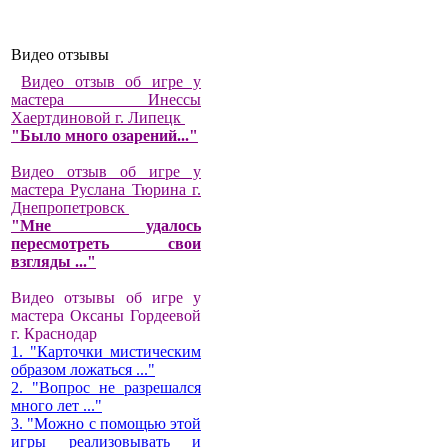
Видео отзывы
Видео отзыв об игре у
мастера Инессы
Хаертдиновой г. Липецк
"Было много озарений..."
Видео отзыв об игре у
мастера Руслана Тюрина г.
Днепропетровск
"Мне удалось
пересмотреть свои
взгляды ..."
Видео отзывы об игре у
мастера Оксаны Гордеевой
г. Краснодар
1. "Карточки мистическим
образом ложаться ..."
2. "Вопрос не разрешался
много лет ..."
3. "Можно с помощью этой
игры реализовывать и