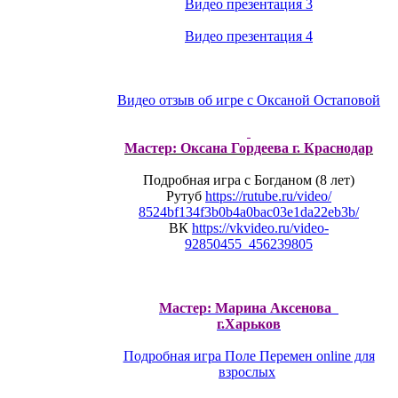
Видео презентация 3
Видео презентация 4
Видео отзыв об игре с Оксаной Остаповой
Мастер: Оксана Гордеева г. Краснодар
Подробная игра с Богданом (8 лет)
Рутуб
https://rutube.ru/video/
8524bf134f3b0b4a0bac03e1da22eb
3b/
ВК
https://vkvideo.ru/video-
92850455_456239805
Мастер: Марина Аксенова
г.Харьков
Подробная игра Поле Перемен online для
взрослых