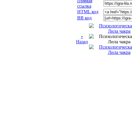
Прямая
ссылка
HTML код
BB код
«
Назад