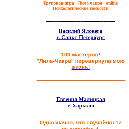
Груповая игра "Лила чакра" online
Психологические тонкости
________________________
Василий Яловега
г. Санкт-Петербург
100 мастеров!
"Лила-Чакра" перевернула мою
жизнь!
__________________________________
Евгения Малицкая
г. Харьков
Однозначно, что случайности
не случайны!