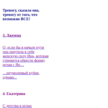
Тревогу, сказала она,
тревогу от того, что
возможно ВСЕ!
3. Джемма
О, если бы в начале пути
она ощутила в себе
женскую силу Инь, которая
стремится обрести форму,
играя с Ян…
…неумолимый кубик,
однако...
4. Екатерина
С детства в играх