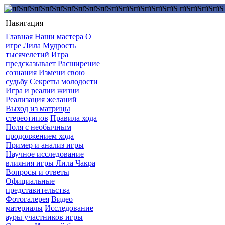
Навигация
Главная
Наши мастера
О
игре Лила
Мудрость
тысячелетий
Игра
предсказывает
Расширение
сознания
Измени свою
судьбу
Секреты молодости
Игра и реалии жизни
Реализация желаний
Выход из матрицы
стереотипов
Правила хода
Поля с необычным
продолжением хода
Пример и анализ игры
Научное исследование
влияния игры Лила Чакра
Вопросы и ответы
Официальные
представительства
Фотогалерея
Видео
материалы
Исследование
ауры участников игры