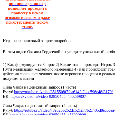
при проведении игр
позволяет проходить
процессу в неком
психологическом и даже
психотерапевтическом
стиле.
Игра на финансовый запрос подробно
В этом видео Оксаны Гордеевой вы увидите уникальный разб
1) Как формулируется Запрос 2) Какие этапы проходит Игрок 3
Пути Реализации желаемого намерения 4) Как происходит тра
действия совершает человек после игрового процесса в реальн
получает в жизни
Лила Чакра на денежный запрос (1 часть)
Рутуб
https://rutube.ru/video/
85155b8f7faa614fa2bcc596e48f81
70/
ВК
https://vkvideo.ru/video-
92850455_456239807
Лила Чакра. на денежный запрос (2 часть)
Рутуб
https://rutube.ru/video/
73e525b262dc621a77b2c405d8ec6c
ea/
ВК
https://vkvideo.ru/video-
92850455_456239808