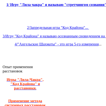
1/
Игру "Лила чакра" я называю "стретчингом сознания
2/Запредельная игра "Код Крайона"...
3/Игру "Код Крайона" я называю осознанным сновидением на я
4/"Ангельские Шахматы" - это игра 5-го измерения
...
Опыт применения
расстановок
Игры "Лила-Чакра",
"Код Крайона" и
расстановки.
Применение метода
системных расстановок