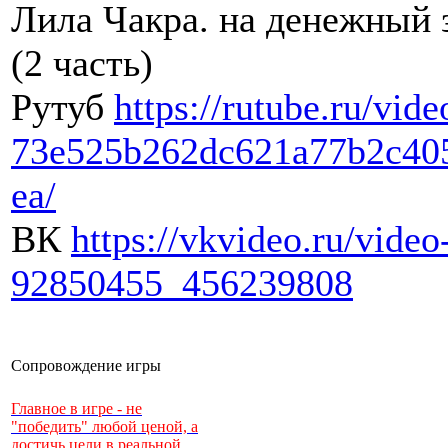
Лила Чакра. на денежный 
(2 часть)
Рутуб
https://rutube.ru/vide
73e525b262dc621a77b2c40
ea/
ВК
https://vkvideo.ru/video
92850455_456239808
Сопровождение игры
Главное в игре - не
"победить" любой ценой, а
достичь цели в реальной