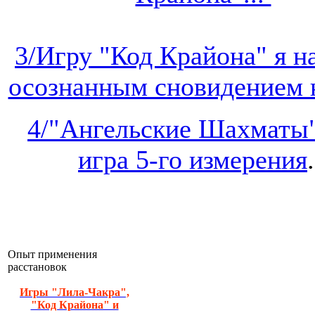
3/Игру "Код Крайона" я 
осознанным сновидением на
4/"Ангельские Шахматы"
игра 5-го измерения
.
Опыт применения
расстановок
Игры "Лила-Чакра",
"Код Крайона" и