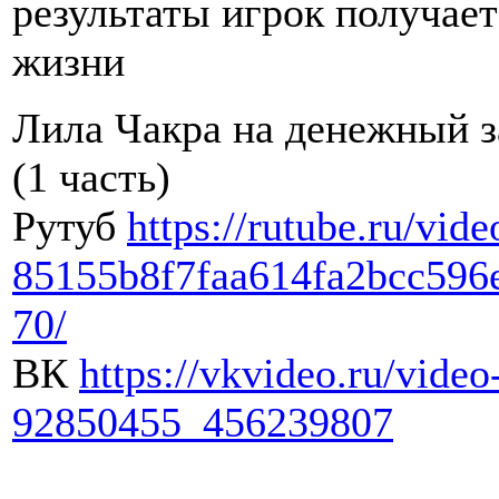
результаты игрок получает
жизни
Лила Чакра на денежный з
(1 часть)
Рутуб
https://rutube.ru/vide
85155b8f7faa614fa2bcc596
70/
ВК
https://vkvideo.ru/video
92850455_456239807