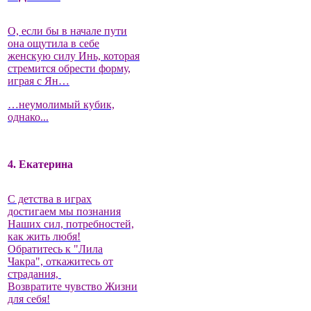
О, если бы в начале пути
она ощутила в себе
женскую силу Инь, которая
стремится обрести форму,
играя с Ян…
…неумолимый кубик,
однако...
4. Екатерина
С детства в играх
достигаем мы познания
Наших сил, потребностей,
как жить любя!
Обратитесь к "Лила
Чакра", откажитесь от
страдания,
Возвратите чувство Жизни
для себя!