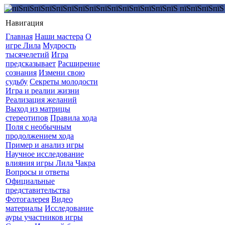
Навигация
Главная
Наши мастера
О
игре Лила
Мудрость
тысячелетий
Игра
предсказывает
Расширение
сознания
Измени свою
судьбу
Секреты молодости
Игра и реалии жизни
Реализация желаний
Выход из матрицы
стереотипов
Правила хода
Поля с необычным
продолжением хода
Пример и анализ игры
Научное исследование
влияния игры Лила Чакра
Вопросы и ответы
Официальные
представительства
Фотогалерея
Видео
материалы
Исследование
ауры участников игры