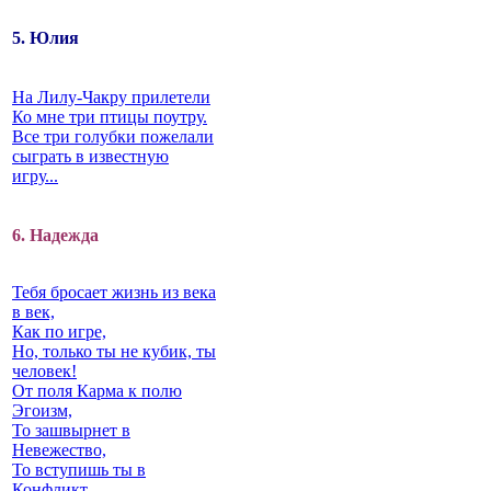
5. Юлия
На Лилу-Чакру прилетели
Ко мне три птицы поутру.
Все три голубки пожелали
сыграть в известную
игру...
6. Надежда
Тебя бросает жизнь из века
в век,
Как по игре,
Но, только ты не кубик, ты
человек!
От поля Карма к полю
Эгоизм,
То зашвырнет в
Невежество,
То вступишь ты в
Конфликт…