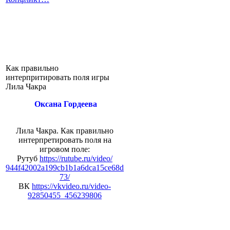
Как правильно
интерпритировать поля игры
Лила Чакра
Оксана Гордеева
Лила Чакра. Как правильно
интерпретировать поля на
игровом поле:
Рутуб
https://rutube.ru/video/
944f42002a199cb1b1a6dca15ce68d
73/
ВК
https://vkvideo.ru/video-
92850455_456239806