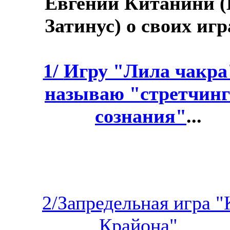
Евгений Китанини (
Затинус) о своих игр
1/
Игру "Лила чакра
называю "стретчин
сознания"
...
2/Запредельная игра "
Крайона"...