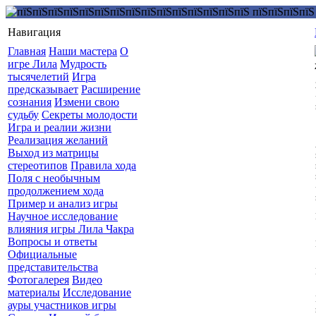
Навигация
Главная
Наши мастера
О
игре Лила
Мудрость
тысячелетий
Игра
предсказывает
Расширение
сознания
Измени свою
судьбу
Секреты молодости
Игра и реалии жизни
Реализация желаний
Выход из матрицы
стереотипов
Правила хода
Поля с необычным
продолжением хода
Пример и анализ игры
Научное исследование
влияния игры Лила Чакра
Вопросы и ответы
Официальные
представительства
Фотогалерея
Видео
материалы
Исследование
ауры участников игры