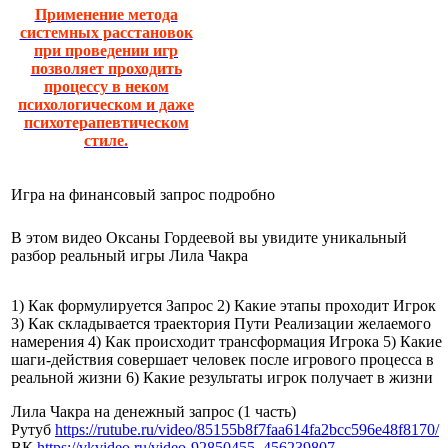
Применение метода
системных расстановок
при проведении игр
позволяет проходить
процессу в неком
психологическом и даже
психотерапевтическом
стиле.
Игра на финансовый запрос подробно
В этом видео Оксаны Гордеевой вы увидите уникальный
разбор реальный игры Лила Чакра
1) Как формулируется Запрос 2) Какие этапы проходит Игрок
3) Как складывается траектория Пути Реализации желаемого
намерения 4) Как происходит трансформация Игрока 5) Какие
шаги-действия совершает человек после игрового процесса в
реальной жизни 6) Какие результаты игрок получает в жизни
Лила Чакра на денежный запрос (1 часть)
Рутуб
https://rutube.ru/video/
85155b8f7faa614fa2bcc596e48f81
70/
ВК
https://vkvideo.ru/video-
92850455_456239807