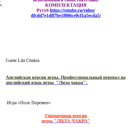
,
КОМПЛЕКТАЦИЯ
 к
Рутуб
https://rutube.ru/video/
dfcdd7e1dff7be1f006ce0cf1a5ecd
a5/
Game Lila Chakra
Английская версия игры. Профессиональный перевод на
английский язык игры "Лила чакра".
Игра «Поле Перемен»
Упрощенная версия
игры "ЛИЛА ЧАКРА"