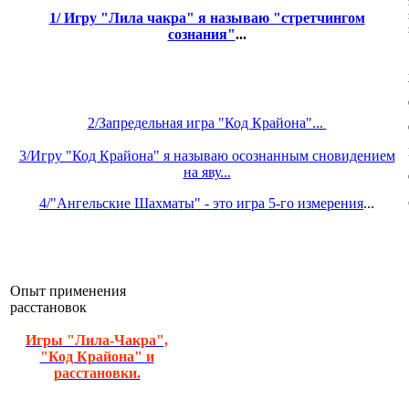
1/
Игру "Лила чакра" я называю "стретчингом
сознания"
...
2/Запредельная игра "Код Крайона"...
3/Игру "Код Крайона" я называю осознанным сновидением
на яву...
4/"Ангельские Шахматы" - это игра 5-го измерения
...
Опыт применения
расстановок
Игры "Лила-Чакра",
"Код Крайона" и
расстановки.