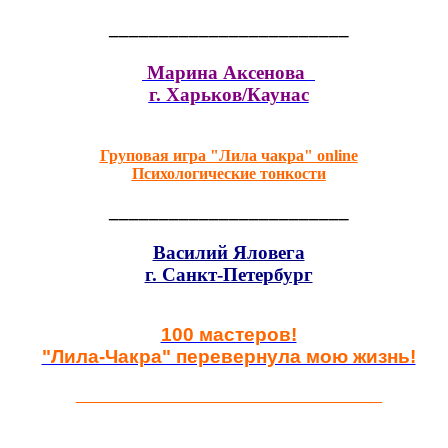
________________________
Марина Аксенова
г. Харьков/Каунас
Груповая игра "Лила чакра" online
Психологические тонкости
________________________
Василий Яловега
г. Санкт-Петербург
100 мастеров!
"Лила-Чакра" перевернула мою жизнь!
__________________________________