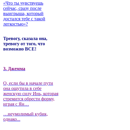
«Что ты чувствуешь
сейчас, сразу после
выигрыша, который
достался тебе с такой
легкостью»?
Тревогу, сказала она,
тревогу от того, что
возможно ВСЕ!
3. Джемма
О, если бы в начале пути
она ощутила в себе
женскую силу Инь, которая
стремится обрести форму,
играя с Ян…
…неумолимый кубик,
однако...