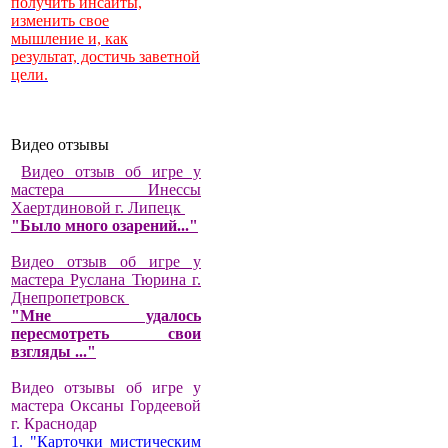
получить инсайты,
изменить свое
мышление и, как
результат, достичь заветной
цели.
Видео отзывы
Видео отзыв об игре у
мастера Инессы
Хаертдиновой г. Липецк
"Было много озарений..."
Видео отзыв об игре у
мастера Руслана Тюрина г.
Днепропетровск
"Мне удалось
пересмотреть свои
взгляды ..."
Видео отзывы об игре у
мастера Оксаны Гордеевой
г. Краснодар
1. "Карточки мистическим