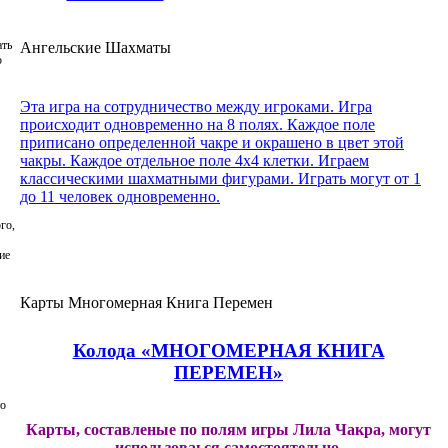
ать
Ангельские Шахматы
ю
Эта игра на сотрудничество между игроками. Игра
происходит одновременно на 8 полях. Каждое поле
приписано определенной чакре и окрашено в цвет этой
чакры. Каждое отдельное поле 4х4 клетки. Играем
классическими шахматными фигурами. Играть могут от 1
до 11 человек одновременно.
го,
ие
Карты Многомерная Книга Перемен
Колода «МНОГОМЕРНАЯ КНИГА
ПЕРЕМЕН»
то
Карты, составленые по полям игры Лила Чакра, могут
использоваься самостоятельно.