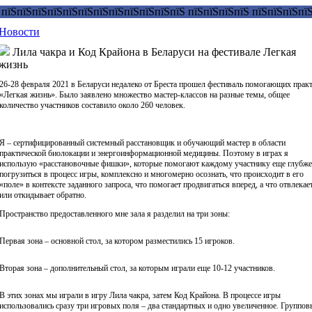
Новости
Лила чакра и Код Крайона в Беларуси на фестивале Легкая
жизнь
26-28 февраля 2021 в Беларуси недалеко от Бреста прошел фестиваль помогающих прак
«Легкая жизнь». Было заявлено множество мастер-классов на разные темы, общее
количество участников составило около 260 человек.
Я – сертифицированный системный расстановщик и обучающий мастер в области
практической биолокации и энергоинформационной медицины. Поэтому в играх я
использую «расстановочные фишки», которые помогают каждому участнику еще глубже
погрузиться в процесс игры, комплексно и многомерно осознать, что происходит в его
«поле» в контексте заданного запроса, что помогает продвигаться вперед, а что отвлекае
или откидывает обратно.
Пространство предоставленного мне зала я разделил на три зоны:
Первая зона – основной стол, за котором разместились 15 игроков.
Вторая зона – дополнительный стол, за которым играли еще 10-12 участников.
В этих зонах мы играли в игру Лила чакра, затем Код Крайона. В процессе игры
использовались сразу три игровых поля – два стандартных и одно увеличенное. Группов