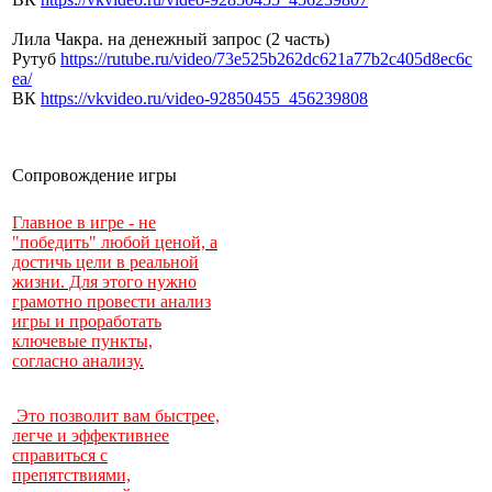
Лила Чакра. на денежный запрос (2 часть)
Рутуб
https://rutube.ru/video/
73e525b262dc621a77b2c405d8ec6c
ea/
ВК
https://vkvideo.ru/video-
92850455_456239808
Сопровождение игры
Главное в игре - не
"победить" любой ценой, а
достичь цели в реальной
жизни. Для этого нужно
грамотно провести анализ
игры и проработать
ключевые пункты,
согласно анализу.
Это позволит вам быстрее,
легче и эффективнее
справиться с
препятствиями,