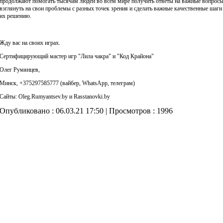
продолжают помогать тысячам людей во всем мире получить ответы на важные вопросы
взглянуть на свои проблемы с разных точек зрения и сделать важные качественные шаги
их решению.
Жду вас на своих играх.
Сертифицирующий мастер игр "Лила чакра" и "Код Крайона"
Олег Румянцев,
Минск, +375297585777 (вайбер, WhatsApp, телеграм)
Сайты: Oleg.Rumyantsev.by и Rasstanovki.by
Опубликовано :
06.03.21 17:50
| Просмотров :
1996