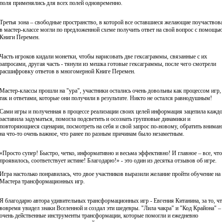
поля применялись для всех полей одновременно.
Третья зона – свободные пространство, в которой все оставшиеся желающие поучаствов
в мастер-классе могли по предложенной схеме получить ответ на свой вопрос с помощь
Книги Перемен.
Часть игроков кидали монетки, чтобы нарисовать две гексаграммы, связанные с их
запросами, другая часть - тянули из мешка готовые гексаграммы, после чего смотрели
расшифровку ответов в многомерной Книге Перемен.
Мастер-классы прошли на "ура", участники остались очень довольны как процессом игр,
так и ответами, которые они получили в результате. Никто не остался равнодушным!
Сами игры и полученная в процессе реализации своих целей информация зацепила каждо
заставила задуматься, помогла подсветить и осознать групповые динамики и
повторяющиеся сценарии, посмотреть на себя и свой запрос по-новому, обратить вниман
на что-то очень важное, что ранее по разным причинам было незаметным.
«Просто супер! Быстро, четко, информативно и весьма эффективно! И главное – все, что
проявилось, соответствует истине! Благодарю!» - это один из десятка отзывов об игре.
Игра настолько понравилась, что двое участников выразили желание пройти обучение на
Мастера трансформационных игр.
Я благодарю автора удивительных трансформационных игр - Евгения Китанина, за то, ч
вовремя увидел знаки Вселенной и создал эти шедевры. "Лила чакра" и "Код Крайона" –
очень действенные инструменты трансформации, которые помогли и ежедневно