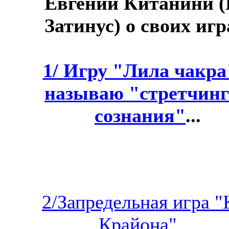
Евгений Китанини (
Затинус) о своих игр
1/
Игру "Лила чакра
называю "стретчин
сознания"
...
2/Запредельная игра "
Крайона"...