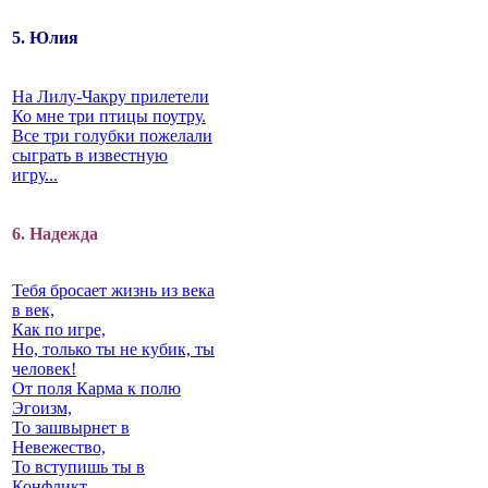
5. Юлия
На Лилу-Чакру прилетели
Ко мне три птицы поутру.
Все три голубки пожелали
сыграть в известную
игру...
6. Надежда
Тебя бросает жизнь из века
в век,
Как по игре,
Но, только ты не кубик, ты
человек!
От поля Карма к полю
Эгоизм,
То зашвырнет в
Невежество,
То вступишь ты в
Конфликт…