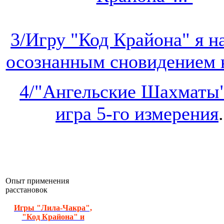
3/Игру "Код Крайона" я 
осознанным сновидением на
4/"Ангельские Шахматы"
игра 5-го измерения
.
Опыт применения
расстановок
Игры "Лила-Чакра",
"Код Крайона" и