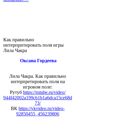
Как правильно
интерпритировать поля игры
Лила Чакра
Оксана Гордеева
Лила Чакра. Как правильно
интерпретировать поля на
игровом поле:
Рутуб
https://rutube.ru/video/
944f42002a199cb1b1a6dca15ce68d
73/
ВК
https://vkvideo.ru/video-
92850455_456239806