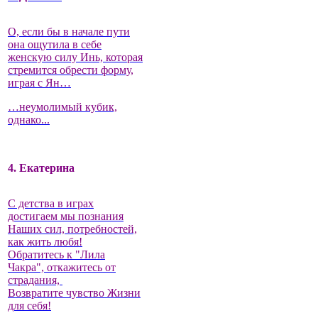
О, если бы в начале пути
она ощутила в себе
женскую силу Инь, которая
стремится обрести форму,
играя с Ян…
…неумолимый кубик,
однако...
4. Екатерина
С детства в играх
достигаем мы познания
Наших сил, потребностей,
как жить любя!
Обратитесь к "Лила
Чакра", откажитесь от
страдания,
Возвратите чувство Жизни
для себя!