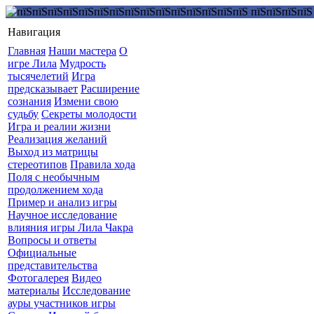
Навигация
Главная
Наши мастера
О
игре Лила
Мудрость
тысячелетий
Игра
предсказывает
Расширение
сознания
Измени свою
судьбу
Секреты молодости
Игра и реалии жизни
Реализация желаний
Выход из матрицы
стереотипов
Правила хода
Поля с необычным
продолжением хода
Пример и анализ игры
Научное исследование
влияния игры Лила Чакра
Вопросы и ответы
Официальные
представительства
Фотогалерея
Видео
материалы
Исследование
ауры участников игры