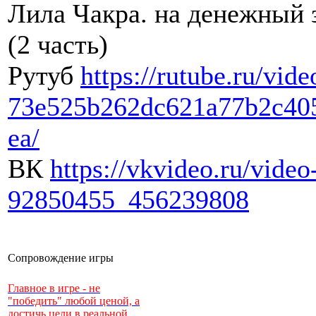
Лила Чакра. на денежный 
(2 часть)
Рутуб
https://rutube.ru/vide
73e525b262dc621a77b2c40
ea/
ВК
https://vkvideo.ru/video
92850455_456239808
Сопровождение игры
Главное в игре - не
"победить" любой ценой, а
достичь цели в реальной