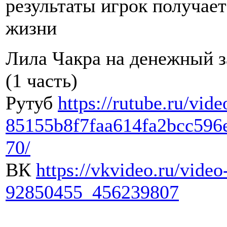
результаты игрок получает
жизни
Лила Чакра на денежный з
(1 часть)
Рутуб
https://rutube.ru/vide
85155b8f7faa614fa2bcc596
70/
ВК
https://vkvideo.ru/video
92850455_456239807