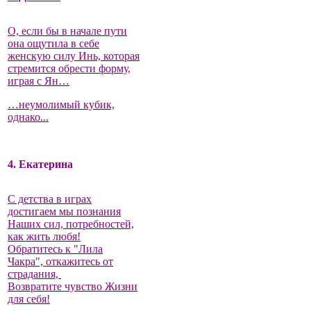
О, если бы в начале пути
она ощутила в себе
женскую силу Инь, которая
стремится обрести форму,
играя с Ян…
…неумолимый кубик,
однако...
4. Екатерина
С детства в играх
достигаем мы познания
Наших сил, потребностей,
как жить любя!
Обратитесь к "Лила
Чакра", откажитесь от
страдания,
Возвратите чувство Жизни
для себя!