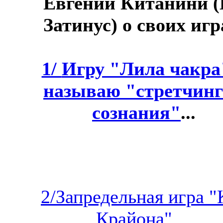
Евгений Китанини (
Затинус) о своих игр
1/
Игру "Лила чакра
называю "стретчин
сознания"
...
2/Запредельная игра "
Крайона"...