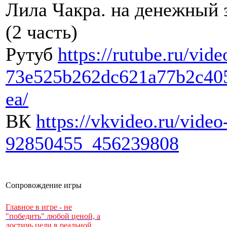
Лила Чакра. на денежный 
(2 часть)
Рутуб
https://rutube.ru/vide
73e525b262dc621a77b2c40
ea/
ВК
https://vkvideo.ru/video
92850455_456239808
Сопровождение игры
Главное в игре - не
"победить" любой ценой, а
достичь цели в реальной