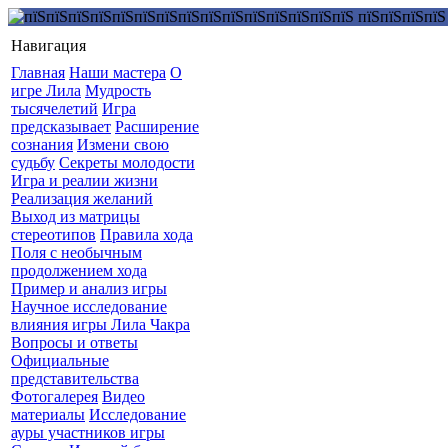
Навигация
Главная
Наши мастера
О
игре Лила
Мудрость
тысячелетий
Игра
предсказывает
Расширение
сознания
Измени свою
судьбу
Секреты молодости
Игра и реалии жизни
Реализация желаний
Выход из матрицы
стереотипов
Правила хода
Поля с необычным
продолжением хода
Пример и анализ игры
Научное исследование
влияния игры Лила Чакра
Вопросы и ответы
Официальные
представительства
Фотогалерея
Видео
материалы
Исследование
ауры участников игры