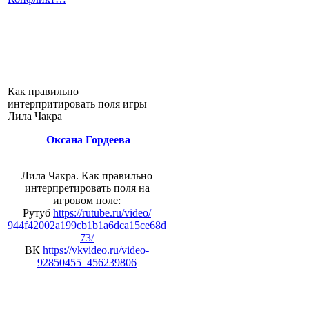
Как правильно
интерпритировать поля игры
Лила Чакра
Оксана Гордеева
Лила Чакра. Как правильно
интерпретировать поля на
игровом поле:
Рутуб
https://rutube.ru/video/
944f42002a199cb1b1a6dca15ce68d
73/
ВК
https://vkvideo.ru/video-
92850455_456239806