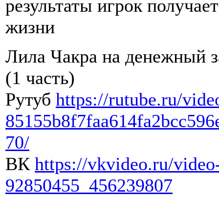
результаты игрок получает
жизни
Лила Чакра на денежный з
(1 часть)
Рутуб
https://rutube.ru/vide
85155b8f7faa614fa2bcc596
70/
ВК
https://vkvideo.ru/video
92850455_456239807