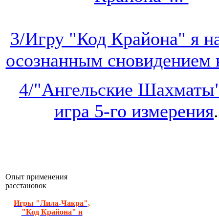
3/Игру "Код Крайона" я 
осознанным сновидением на
4/"Ангельские Шахматы"
игра 5-го измерения
.
Опыт применения
расстановок
Игры "Лила-Чакра",
"Код Крайона" и