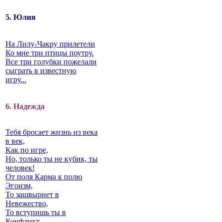
5. Юлия
На Лилу-Чакру прилетели
Ко мне три птицы поутру.
Все три голубки пожелали
сыграть в известную
игру...
6. Надежда
Тебя бросает жизнь из века
в век,
Как по игре,
Но, только ты не кубик, ты
человек!
От поля Карма к полю
Эгоизм,
То зашвырнет в
Невежество,
То вступишь ты в
Конфликт…